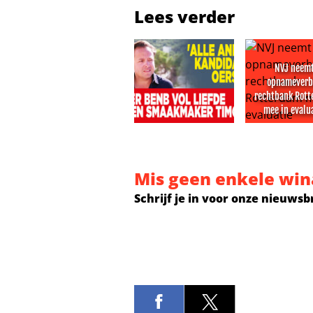
Lees verder
NVJ neem
opnamever
rechtbank Rot
mee in evalu
Kijkers BenB Vol Liefde missen sm
NVJ neemt o
Mis geen enkele win
Schrijf je in voor onze nieuwsb