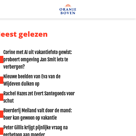
eest gelezen
Corine met AI uit vakantiefoto gewist:
probeert omgeving Jan Smit iets te
verbergen?
Nieuwe beelden van Eva van de
Wijdeven duiken op
Rachel Hazes zet Evert Santegoeds voor
schut
Boerderij Meiland valt door de mand:
boer kan gewoon op vakantie
Peter Gillis krijgt pijnlijke vraag na
eerbetoon aan moeder