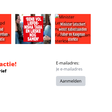
t
Minister Letschert
bod
wenst nabestaanden
terdam
Faber en Kaagman
atie
sterkte
aakmaker Timothy: ‘Alle andere kandidaten oersaai’
pnameverbod rechtbank Rotterdam mee in evaluatie
‘BenB Vol Liefde-Nisha Tara en Lieske nog samen’
Minister Letschert wenst nab
actie!
E-mailadres:
rief
Aanmelden