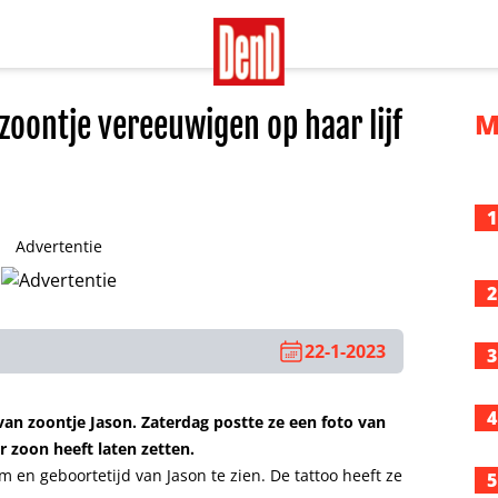
 zoontje vereeuwigen op haar lijf
M
1
Advertentie
2
22-1-2023
3
4
an zoontje Jason. Zaterdag postte ze een foto van
r zoon heeft laten zetten.
 en geboortetijd van Jason te zien. De tattoo heeft ze
5