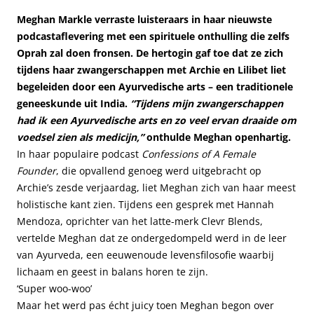
Meghan Markle verraste luisteraars in haar nieuwste
podcastaflevering met een spirituele onthulling die zelfs
Oprah zal doen fronsen. De hertogin gaf toe dat ze zich
tijdens haar zwangerschappen met Archie en Lilibet liet
begeleiden door een Ayurvedische arts – een traditionele
geneeskunde uit India.
“Tijdens mijn zwangerschappen
had ik een Ayurvedische arts en zo veel ervan draaide om
voedsel zien als medicijn,”
onthulde Meghan openhartig.
In haar populaire podcast
Confessions of A Female
Founder
, die opvallend genoeg werd uitgebracht op
Archie’s zesde verjaardag, liet Meghan zich van haar meest
holistische kant zien. Tijdens een gesprek met Hannah
Mendoza, oprichter van het latte-merk Clevr Blends,
vertelde Meghan dat ze ondergedompeld werd in de leer
van Ayurveda, een eeuwenoude levensfilosofie waarbij
lichaam en geest in balans horen te zijn.
‘Super woo-woo’
Maar het werd pas écht juicy toen Meghan begon over