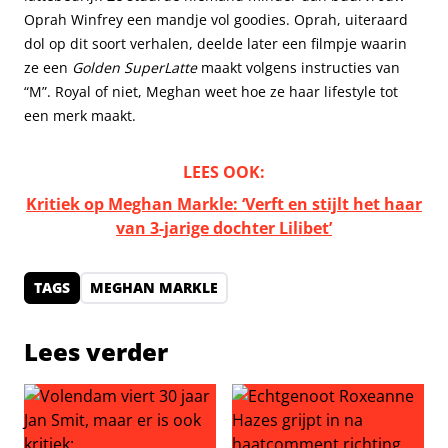
Oprah Winfrey een mandje vol goodies. Oprah, uiteraard
dol op dit soort verhalen, deelde later een filmpje waarin
ze een
Golden SuperLatte
maakt volgens instructies van
“M”. Royal of niet, Meghan weet hoe ze haar lifestyle tot
een merk maakt.
LEES OOK:
Kritiek op Meghan Markle: ‘Verft en stijlt het haar
van 3-jarige dochter Lilibet’
TAGS
MEGHAN MARKLE
Lees verder