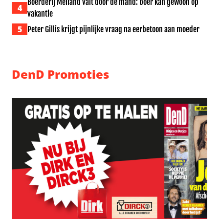
Boerderij Meiland valt door de mand: boer kan gewoon op
4
vakantie
5
Peter Gillis krijgt pijnlijke vraag na eerbetoon aan moeder
DenD Promoties