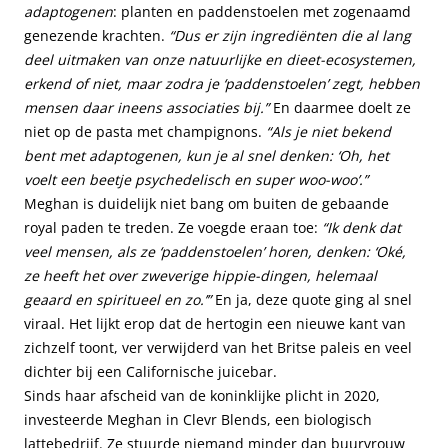
adaptogenen
: planten en paddenstoelen met zogenaamd
genezende krachten.
“Dus er zijn ingrediënten die al lang
deel uitmaken van onze natuurlijke en dieet-ecosystemen,
erkend of niet, maar zodra je ‘paddenstoelen’ zegt, hebben
mensen daar ineens associaties bij.”
En daarmee doelt ze
niet op de pasta met champignons.
“Als je niet bekend
bent met adaptogenen, kun je al snel denken: ‘Oh, het
voelt een beetje psychedelisch en super woo-woo’.”
Meghan is duidelijk niet bang om buiten de gebaande
royal paden te treden. Ze voegde eraan toe:
“Ik denk dat
veel mensen, als ze ‘paddenstoelen’ horen, denken: ‘Oké,
ze heeft het over zweverige hippie-dingen, helemaal
geaard en spiritueel en zo.’”
En ja, deze quote ging al snel
viraal. Het lijkt erop dat de hertogin een nieuwe kant van
zichzelf toont, ver verwijderd van het Britse paleis en veel
dichter bij een Californische juicebar.
Sinds haar afscheid van de koninklijke plicht in 2020,
investeerde Meghan in Clevr Blends, een biologisch
lattebedrijf. Ze stuurde niemand minder dan buurvrouw