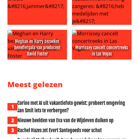
Volendam viert 30 jaar Jan Smit, maar er is ook kritiek: ‘
Echtgenoot Roxeanne Hazes g
Meghan en Harry bezoeken
benefietgala van producent
Morrissey cancelt concertreeks
David Foster
in Las Vegas
Meghan en Harry bezoeken benefietgala van producent 
Morrissey cancelt concertree
Meest gelezen
Corine met AI uit vakantiefoto gewist: probeert omgeving
1
Jan Smit iets te verbergen?
2
Nieuwe beelden van Eva van de Wijdeven duiken op
3
Rachel Hazes zet Evert Santegoeds voor schut