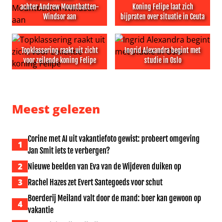
achter Andrew Mountbatten-
Koning Felipe laat zich
Windsor aan
bijpraten over situatie in Ceuta
Vermeende stalker ‘rende’ achter Andrew Mountbatten
Koning Felipe laat zich bijpra
Topklassering raakt uit zicht
Ingrid Alexandra begint met
voor zeilende koning Felipe
studie in Oslo
Topklassering raakt uit zicht voor zeilende koning Felipe
Ingrid Alexandra begint met 
Meest gelezen
Corine met AI uit vakantiefoto gewist: probeert omgeving
1
Jan Smit iets te verbergen?
2
Nieuwe beelden van Eva van de Wijdeven duiken op
3
Rachel Hazes zet Evert Santegoeds voor schut
Boerderij Meiland valt door de mand: boer kan gewoon op
4
vakantie