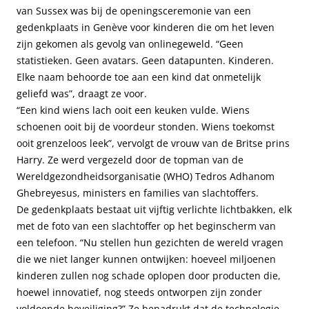
van Sussex was bij de openingsceremonie van een
gedenkplaats in Genève voor kinderen die om het leven
zijn gekomen als gevolg van onlinegeweld. “Geen
statistieken. Geen avatars. Geen datapunten. Kinderen.
Elke naam behoorde toe aan een kind dat onmetelijk
geliefd was”, draagt ze voor.
“Een kind wiens lach ooit een keuken vulde. Wiens
schoenen ooit bij de voordeur stonden. Wiens toekomst
ooit grenzeloos leek”, vervolgt de vrouw van de Britse prins
Harry. Ze werd vergezeld door de topman van de
Wereldgezondheidsorganisatie (WHO) Tedros Adhanom
Ghebreyesus, ministers en families van slachtoffers.
De gedenkplaats bestaat uit vijftig verlichte lichtbakken, elk
met de foto van een slachtoffer op het beginscherm van
een telefoon. “Nu stellen hun gezichten de wereld vragen
die we niet langer kunnen ontwijken: hoeveel miljoenen
kinderen zullen nog schade oplopen door producten die,
hoewel innovatief, nog steeds ontworpen zijn zonder
voldoende beveiliging?” Ze benadrukt dat de technologie