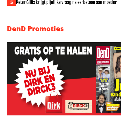
5
Peter Gillis krijgt pijnlijke vraag na eerbetoon aan moeder
DenD Promoties