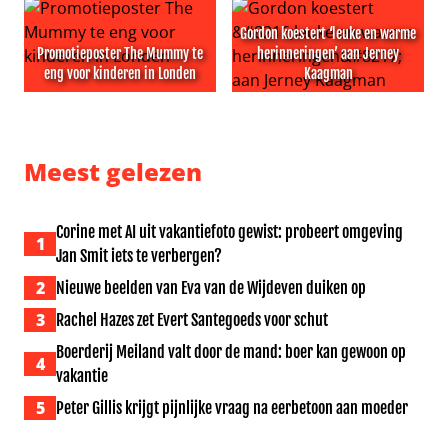
Gordon koestert ‘leuke en warme
Promotieposter The Mummy te
herinneringen’ aan Jerney
eng voor kinderen in Londen
Kaagman
Promotieposter The Mummy te eng voor kinderen in L
Gordon koestert ‘leuke en 
Meest gelezen
Corine met AI uit vakantiefoto gewist: probeert omgeving
1
Jan Smit iets te verbergen?
2
Nieuwe beelden van Eva van de Wijdeven duiken op
3
Rachel Hazes zet Evert Santegoeds voor schut
Boerderij Meiland valt door de mand: boer kan gewoon op
4
vakantie
5
Peter Gillis krijgt pijnlijke vraag na eerbetoon aan moeder