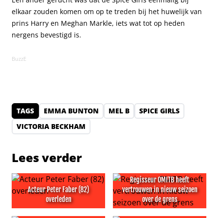
elkaar zouden komen om op te treden bij het huwelijk van
prins Harry en Meghan Markle, iets wat tot op heden
nergens bevestigd is.
BuzzE
TAGS
EMMA BUNTON
MEL B
SPICE GIRLS
VICTORIA BECKHAM
Lees verder
Regisseur OMITB heeft
Acteur Peter Faber (82)
vertrouwen in nieuw seizoen
overleden
over de grens
Acteur Peter Faber (82) overleden
Regisseur OMITB heeft vertr