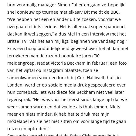
hun voormalig manager Simon Fuller en gaan ze ‘hopelijk
snel opnieuw op tournee met elkaar.’ Dit meldt de BBC.
“We hebben het een en ander uit te zoeken, voordat we
overgaan tot iets serieus. Het is allemaal super spannend,
dat kan ik wel zeggen,” aldus Mel in een interview met het
Britse ITV. “Als het aan mij ligt, beginnen we vandaag nog.”
Er is een hoop onduidelijkheid geweest over het al dan niet
terugkeren van de razend populaire jaren ’90
meidengroep. Nadat Victoria Beckham in februari een foto
van het vijftal op Instagram plaatste, toen ze
samenkwamen voor een lunch bij Geri Halliwell thuis in
Londen, werd er op sociale media druk gespeculeerd over
hun comeback. Iets wat diezelfde Beckham niet veel later
tegensprak: “Het was voor het eerst sinds lange tijd dat we
weer samen waren en dat voelde als thuiskomen. Niets
meer en niets minder. Ik heb het te druk met mijn
modelabel en zie het niet zitten om voor lange tijd te gaan
reizen en optreden.”
Een ander gerucht was dat de Spice Girls eenmalig bij