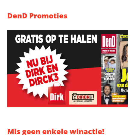
DenD Promoties
Mis geen enkele winactie!