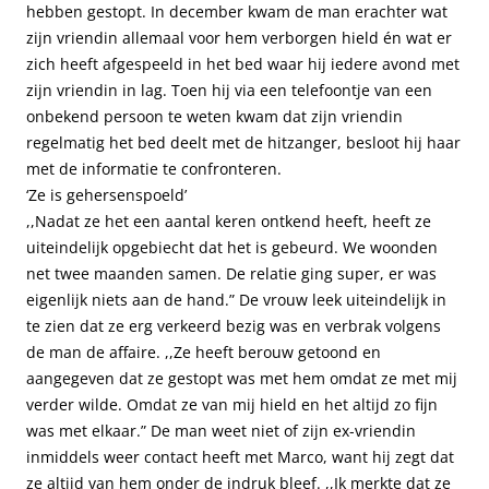
hebben gestopt. In december kwam de man erachter wat
zijn vriendin allemaal voor hem verborgen hield én wat er
zich heeft afgespeeld in het bed waar hij iedere avond met
zijn vriendin in lag. Toen hij via een telefoontje van een
onbekend persoon te weten kwam dat zijn vriendin
regelmatig het bed deelt met de hitzanger, besloot hij haar
met de informatie te confronteren.
‘Ze is gehersenspoeld’
,,Nadat ze het een aantal keren ontkend heeft, heeft ze
uiteindelijk opgebiecht dat het is gebeurd. We woonden
net twee maanden samen. De relatie ging super, er was
eigenlijk niets aan de hand.” De vrouw leek uiteindelijk in
te zien dat ze erg verkeerd bezig was en verbrak volgens
de man de affaire. ,,Ze heeft berouw getoond en
aangegeven dat ze gestopt was met hem omdat ze met mij
verder wilde. Omdat ze van mij hield en het altijd zo fijn
was met elkaar.” De man weet niet of zijn ex-vriendin
inmiddels weer contact heeft met Marco, want hij zegt dat
ze altijd van hem onder de indruk bleef. ,,Ik merkte dat ze