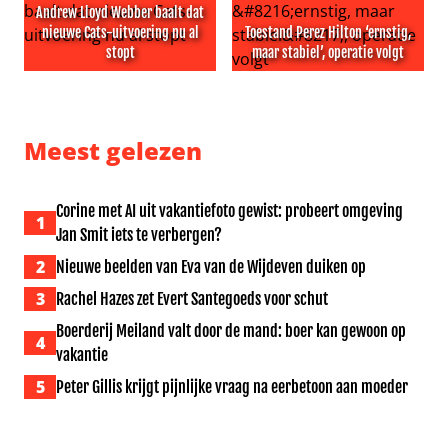
Andrew Lloyd Webber baalt dat
nieuwe Cats-uitvoering nu al
Toestand Perez Hilton ‘ernstig,
stopt
maar stabiel’, operatie volgt
Andrew Lloyd Webber baalt dat nieuwe Cats-uitvoering n
Toestand Perez Hilton ‘ernsti
Meest gelezen
Corine met AI uit vakantiefoto gewist: probeert omgeving
1
Jan Smit iets te verbergen?
2
Nieuwe beelden van Eva van de Wijdeven duiken op
3
Rachel Hazes zet Evert Santegoeds voor schut
Boerderij Meiland valt door de mand: boer kan gewoon op
4
vakantie
5
Peter Gillis krijgt pijnlijke vraag na eerbetoon aan moeder