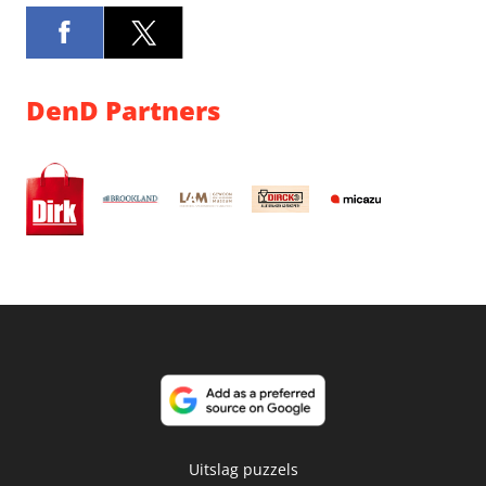
DenD Partners
Uitslag puzzels