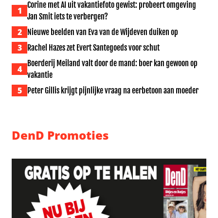
Corine met AI uit vakantiefoto gewist: probeert omgeving
1
Jan Smit iets te verbergen?
2
Nieuwe beelden van Eva van de Wijdeven duiken op
3
Rachel Hazes zet Evert Santegoeds voor schut
Boerderij Meiland valt door de mand: boer kan gewoon op
4
vakantie
5
Peter Gillis krijgt pijnlijke vraag na eerbetoon aan moeder
DenD Promoties