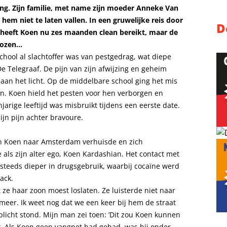
ng. Zijn familie, met name zijn moeder Anneke Van
 hem niet te laten vallen. In een gruwelijke reis door
D
, heeft Koen nu zes maanden clean bereikt, maar de
 rozen…
hool al slachtoffer was van pestgedrag, wat diepe
e Telegraaf. De pijn van zijn afwijzing en geheim
an het licht. Op de middelbare school ging het mis
n. Koen hield het pesten voor hen verborgen en
njarige leeftijd was misbruikt tijdens een eerste date.
ijn pijn achter bravoure.
en Koen naar Amsterdam verhuisde en zich
als zijn alter ego, Koen Kardashian. Het contact met
d steeds dieper in drugsgebruik, waarbij cocaïne werd
ack.
ze haar zoon moest loslaten. Ze luisterde niet naar
t meer. Ik weet nog dat we een keer bij hem de straat
plicht stond. Mijn man zei toen: ’Dit zou Koen kunnen
t. Als Koen geen vangnet had gehad, was hij onder