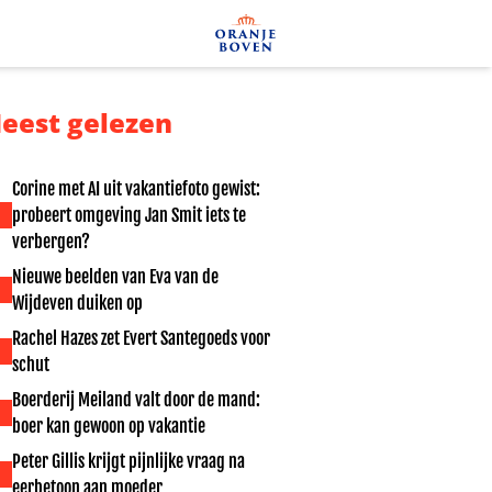
eest gelezen
Corine met AI uit vakantiefoto gewist:
probeert omgeving Jan Smit iets te
verbergen?
Nieuwe beelden van Eva van de
Wijdeven duiken op
Rachel Hazes zet Evert Santegoeds voor
schut
Boerderij Meiland valt door de mand:
boer kan gewoon op vakantie
Peter Gillis krijgt pijnlijke vraag na
eerbetoon aan moeder