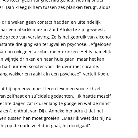
r. Dan kreeg ik hem tussen zes planken terug”, aldus
 drie weken geen contact hadden en uiteindelijk
r een afkickkliniek in Zuid-Afrika te zijn geweest,
de greep van verslaving. Zelfs het gebruik van alcohol
nstante dreiging van terugval en psychose. „Afgelopen
 kan nu ook geen alcohol meer drinken. Het is namelijk
één wijntje drinken en naar huis gaan, maar het kan
n half uur een scooter voor de deur met cocaïne.
 lang wakker en raak ik in een psychose”, vertelt Koen.
t hij opnieuw moest leren leven en voor zichzelf
n zelfhaat en suïcidale gedachten. ,,Ik haatte mezelf
slechte dagen zat ik urenlang te googelen wat de minst
maken”, onthult van Dijk. Anneke benadrukt dat het
wen tussen hen moet groeien. „Maar ik weet dat hij nu
s hij op de oude voet doorgaat, hij doodgaat”.