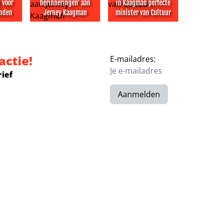
 voor
herinneringen’ aan
in Kaagman perfecte
onden
Jerney Kaagman
minister van Cultuur
 in nieuw seizoen over de grens
ter The Mummy te eng voor kinderen in Londen
Gordon koestert ‘leuke en warme herinneringen’ 
Angela Groothuizen zag in Ka
actie!
E-mailadres:
rief
Aanmelden