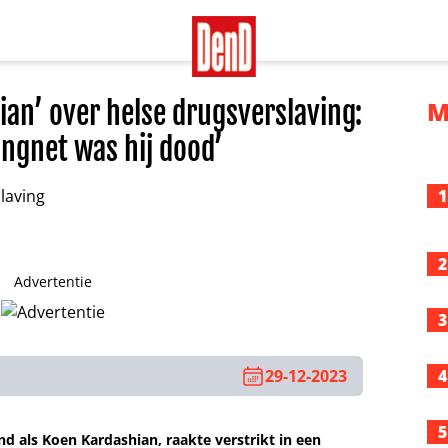
an’ over helse drugsverslaving:
M
angnet was hij dood’
1
2
Advertentie
3
29-12-2023
4
5
nd als Koen Kardashian, raakte verstrikt in een