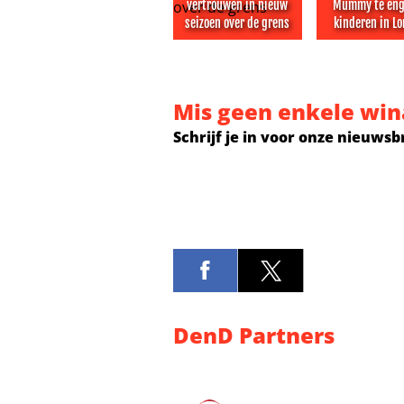
vertrouwen in nieuw
Mummy te eng
seizoen over de grens
kinderen in L
Regisseur OMITB heeft vertrouwen
Promotiepos
Mis geen enkele win
Schrijf je in voor onze nieuwsb
DenD Partners