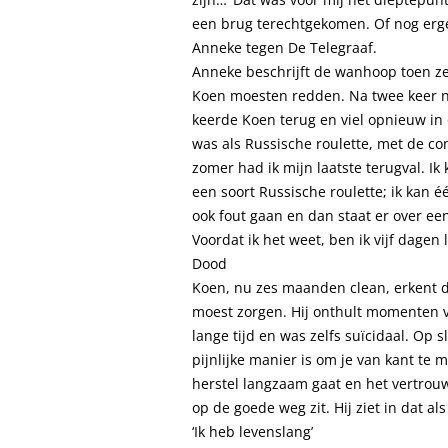
een brug terechtgekomen. Of nog erge
Anneke tegen De Telegraaf.
Anneke beschrijft de wanhoop toen ze
Koen moesten redden. Na twee keer naa
keerde Koen terug en viel opnieuw in 
was als Russische roulette, met de co
zomer had ik mijn laatste terugval. Ik
een soort Russische roulette; ik kan 
ook fout gaan en dan staat er over ee
Voordat ik het weet, ben ik vijf dagen
Dood
Koen, nu zes maanden clean, erkent da
moest zorgen. Hij onthult momenten va
lange tijd en was zelfs suïcidaal. Op 
pijnlijke manier is om je van kant te 
herstel langzaam gaat en het vertrou
op de goede weg zit. Hij ziet in dat al
‘Ik heb levenslang’