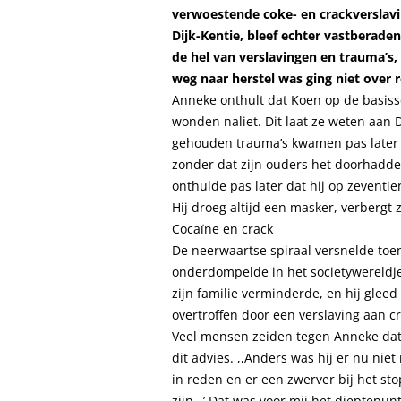
verwoestende coke- en crackverslavi
Dijk-Kentie, bleef echter vastberaden
de hel van verslavingen en trauma’s
weg naar herstel was ging niet over
Anneke onthult dat Koen op de basissc
wonden naliet. Dit laat ze weten aan D
gehouden trauma’s kwamen pas later a
zonder dat zijn ouders het doorhadde
onthulde pas later dat hij op zeventie
Hij droeg altijd een masker, verbergt z
Cocaïne en crack
De neerwaartse spiraal versnelde to
onderdompelde in het societywereldje 
zijn familie verminderde, en hij glee
overtroffen door een verslaving aan cr
Veel mensen zeiden tegen Anneke dat 
dit advies. ,,Anders was hij er nu nie
in reden en er een zwerver bij het sto
zijn…’ Dat was voor mij het dieptepun