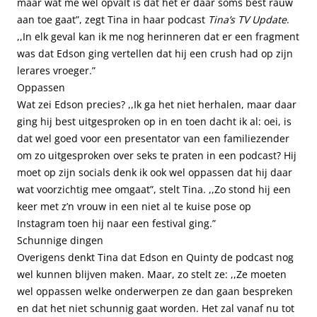
maar wat me wel opvalt is dat het er daar soms best rauw
aan toe gaat”, zegt Tina in haar podcast
Tina’s TV Update
.
,,In elk geval kan ik me nog herinneren dat er een fragment
was dat Edson ging vertellen dat hij een crush had op zijn
lerares vroeger.”
Oppassen
Wat zei Edson precies? ,,Ik ga het niet herhalen, maar daar
ging hij best uitgesproken op in en toen dacht ik al: oei, is
dat wel goed voor een presentator van een familiezender
om zo uitgesproken over seks te praten in een podcast? Hij
moet op zijn socials denk ik ook wel oppassen dat hij daar
wat voorzichtig mee omgaat”, stelt Tina. ,,Zo stond hij een
keer met z’n vrouw in een niet al te kuise pose op
Instagram toen hij naar een festival ging.”
Schunnige dingen
Overigens denkt Tina dat Edson en Quinty de podcast nog
wel kunnen blijven maken. Maar, zo stelt ze: ,,Ze moeten
wel oppassen welke onderwerpen ze dan gaan bespreken
en dat het niet schunnig gaat worden. Het zal vanaf nu tot