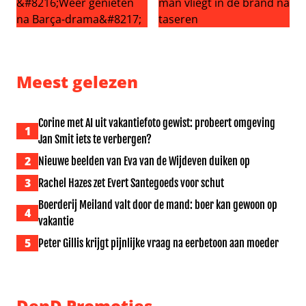
Ter Stegen naar Ajax: ‘Weer genieten na Barça-drama’
Schokkende beelden: man vli
Meest gelezen
Corine met AI uit vakantiefoto gewist: probeert omgeving
1
Jan Smit iets te verbergen?
2
Nieuwe beelden van Eva van de Wijdeven duiken op
3
Rachel Hazes zet Evert Santegoeds voor schut
Boerderij Meiland valt door de mand: boer kan gewoon op
4
vakantie
5
Peter Gillis krijgt pijnlijke vraag na eerbetoon aan moeder
DenD Promoties