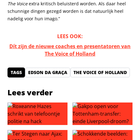
The Voice
extra kritisch beluisterd worden. Als daar heel
schunnige dingen gezegd worden is dat natuurlijk heel
nadelig voor hun imago.”
LEES OOK:
Dít zijn de nieuwe coaches en presentatoren van
The Voice of Holland
TAGS
EDSON DA GRAÇA
THE VOICE OF HOLLAND
Lees verder
Roxeanne Hazes schrikt van telefoontje politie na hack
Gakpo open voor Tottenham-