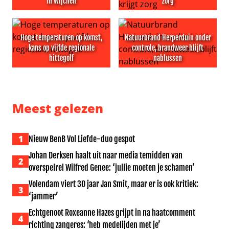
in Wijchen
zorg
Veel brandweer bij natuurbrand in Wijchen
Politie: verdachte van steekp
Hoge temperaturen op komst,
Natuurbrand Herperduin onder
kans op vijfde regionale
controle, brandweer blijft
hittegolf
nablussen
Hoge temperaturen op komst, kans op vijfde regionale hi
Natuurbrand Herperduin onde
Meest gelezen
1
Nieuw BenB Vol Liefde-duo gespot
Johan Derksen haalt uit naar media temidden van
2
overspelrel Wilfred Genee: ‘jullie moeten je schamen’
Volendam viert 30 jaar Jan Smit, maar er is ook kritiek:
3
‘jammer’
Echtgenoot Roxeanne Hazes grijpt in na haatcomment
4
richting zangeres: ‘heb medelijden met je’