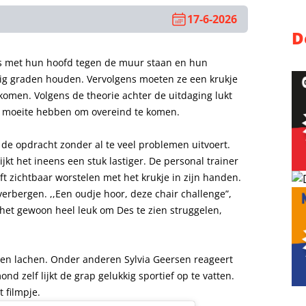
17-6-2026
D
s met hun hoofd tegen de muur staan en hun
ig graden houden. Vervolgens moeten ze een krukje
komen. Volgens de theorie achter de uitdaging lukt
n moeite hebben om overeind te komen.
de opdracht zonder al te veel problemen uitvoert.
kt het ineens een stuk lastiger. De personal trainer
ft zichtbaar worstelen met het krukje in zijn handen.
erbergen. ,,Een oudje hoor, deze chair challenge”,
nd het gewoon heel leuk om Des te zien struggelen,
en lachen. Onder anderen Sylvia Geersen reageert
 zelf lijkt de grap gelukkig sportief op te vatten.
t filmpje.