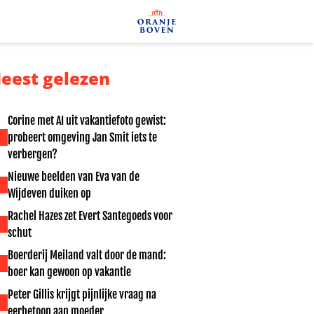
eest gelezen
Corine met AI uit vakantiefoto gewist:
probeert omgeving Jan Smit iets te
verbergen?
Nieuwe beelden van Eva van de
Wijdeven duiken op
Rachel Hazes zet Evert Santegoeds voor
schut
Boerderij Meiland valt door de mand:
boer kan gewoon op vakantie
Peter Gillis krijgt pijnlijke vraag na
eerbetoon aan moeder