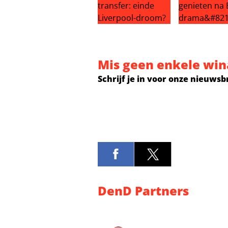
Gakpo open voor Tottenham-trans
Ter Stegen n
Mis geen enkele win
Schrijf je in voor onze nieuwsb
DenD Partners