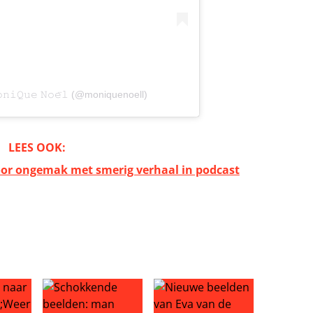
𝚒𝚀𝚞𝚎 𝙽𝚘𝚎̈𝚕 (@moniquenoell)
LEES OOK:
or ongemak met smerig verhaal in podcast