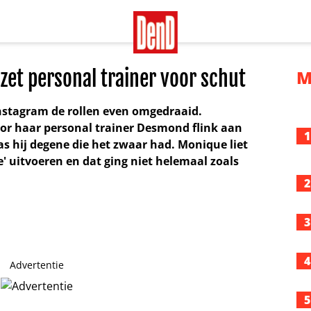
et personal trainer voor schut
M
nstagram de rollen even omgedraaid.
or haar personal trainer Desmond flink aan
1
as hij degene die het zwaar had. Monique liet
' uitvoeren en dat ging niet helemaal zoals
2
3
4
Advertentie
5