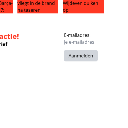
fer: einde Liverpool-droom?
aar Ajax: ‘Weer genieten na Barça-drama’
Schokkende beelden: man vliegt in de brand na tas
Nieuwe beelden van Eva van d
actie!
E-mailadres:
rief
Aanmelden