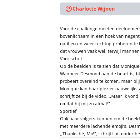
Charlotte Wijnen
Voor de challenge moeten deelnemer
bovenlichaam in een hoek van negent
optillen en weer rechtop proberen te 
dat vrouwen vaak wel, terwijl manne
Voor schut
Op de beelden is te zien dat Monique 
Wanneer Desmond aan de beurt is, blij
probeert overeind te komen, maar blij
Monique kan haar plezier nauwelijks v
schrijft ze bij de video. ,,Maar ik vo
omdat hij mij zo afmat!”
Sportief
Ook haar volgers kunnen om de beeld
met meerdere lachende emoji’s. Desmond
,,Thanks hè, Mo!”, schrijft hij onder he