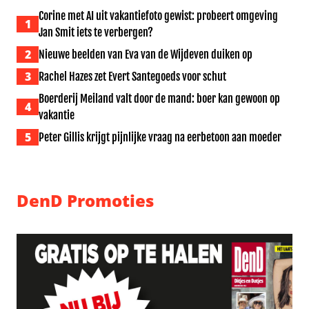
Corine met AI uit vakantiefoto gewist: probeert omgeving
1
Jan Smit iets te verbergen?
2
Nieuwe beelden van Eva van de Wijdeven duiken op
3
Rachel Hazes zet Evert Santegoeds voor schut
Boerderij Meiland valt door de mand: boer kan gewoon op
4
vakantie
5
Peter Gillis krijgt pijnlijke vraag na eerbetoon aan moeder
DenD Promoties