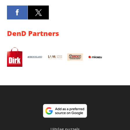
DenD Partners
Uitslag puzzels