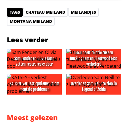
TAGS
CHATEAU MEILAND
MEILANDJES
MONTANA MEILAND
Lees verder
Docu heeft relatie tussen
Sam Fender en Olivia Dean
Buckingham en Fleetwood Mac
zetten recordreeks door
verbeterd
Sam Fender en Olivia Dean zetten recordreeks door
Docu heeft relatie tussen B
KATSEYE verliest opnieuw lid om
Overleden Sam Neill te zien in
mentale problemen
Legend of Zelda
KATSEYE verliest opnieuw lid om mentale problemen
Overleden Sam Neill te zien 
Meest gelezen