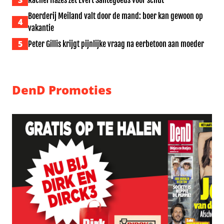
3
Rachel Hazes zet Evert Santegoeds voor schut
Boerderij Meiland valt door de mand: boer kan gewoon op
4
vakantie
5
Peter Gillis krijgt pijnlijke vraag na eerbetoon aan moeder
DenD Promoties