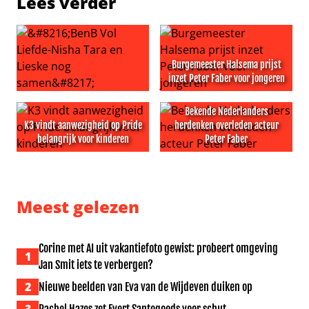
Lees verder
Burgemeester Halsema prijst
inzet Peter Faber voor jongeren
‘BenB Vol Liefde-Nisha Tara en Lieske nog samen’
Burgemeester Halsema prijst
Bekende Nederlanders
K3 vindt aanwezigheid op Pride
herdenken overleden acteur
belangrijk voor kinderen
Peter Faber
K3 vindt aanwezigheid op Pride belangrijk voor kinderen
Bekende Nederlanders herde
Meest gelezen
Corine met AI uit vakantiefoto gewist: probeert omgeving
1
Jan Smit iets te verbergen?
2
Nieuwe beelden van Eva van de Wijdeven duiken op