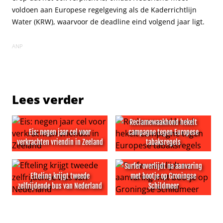
voldoen aan Europese regelgeving als de Kaderrichtlijn
Water (KRW), waarvoor de deadline eind volgend jaar ligt.
ANP
Lees verder
Reclamewaakhond hekelt
Eis: negen jaar cel voor
campagne tegen Europese
verkrachten vriendin in Zeeland
tabaksregels
Eis: negen jaar cel voor verkrachten vriendin in Zeeland
Reclamewaakhond hekelt ca
Surfer overlijdt na aanvaring
Efteling krijgt tweede
met bootje op Groningse
zelfrijdende bus van Nederland
Schildmeer
Efteling krijgt tweede zelfrijdende bus van Nederland
Surfer overlijdt na aanvari