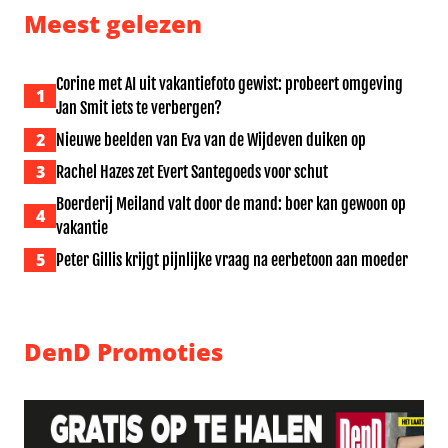
Meest gelezen
Corine met AI uit vakantiefoto gewist: probeert omgeving
1
Jan Smit iets te verbergen?
2
Nieuwe beelden van Eva van de Wijdeven duiken op
3
Rachel Hazes zet Evert Santegoeds voor schut
Boerderij Meiland valt door de mand: boer kan gewoon op
4
vakantie
5
Peter Gillis krijgt pijnlijke vraag na eerbetoon aan moeder
DenD Promoties