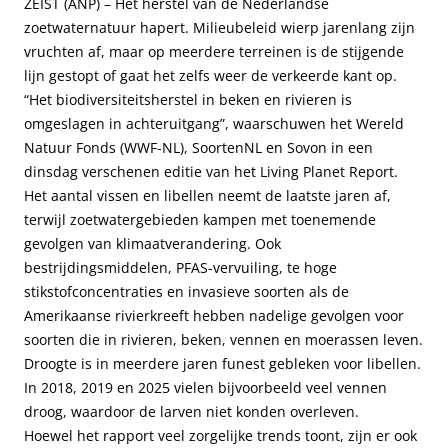
ZEIST (ANP) – Het herstel van de Nederlandse
zoetwaternatuur hapert. Milieubeleid wierp jarenlang zijn
vruchten af, maar op meerdere terreinen is de stijgende
lijn gestopt of gaat het zelfs weer de verkeerde kant op.
“Het biodiversiteitsherstel in beken en rivieren is
omgeslagen in achteruitgang”, waarschuwen het Wereld
Natuur Fonds (WWF-NL), SoortenNL en Sovon in een
dinsdag verschenen editie van het Living Planet Report.
Het aantal vissen en libellen neemt de laatste jaren af,
terwijl zoetwatergebieden kampen met toenemende
gevolgen van klimaatverandering. Ook
bestrijdingsmiddelen, PFAS-vervuiling, te hoge
stikstofconcentraties en invasieve soorten als de
Amerikaanse rivierkreeft hebben nadelige gevolgen voor
soorten die in rivieren, beken, vennen en moerassen leven.
Droogte is in meerdere jaren funest gebleken voor libellen.
In 2018, 2019 en 2025 vielen bijvoorbeeld veel vennen
droog, waardoor de larven niet konden overleven.
Hoewel het rapport veel zorgelijke trends toont, zijn er ook