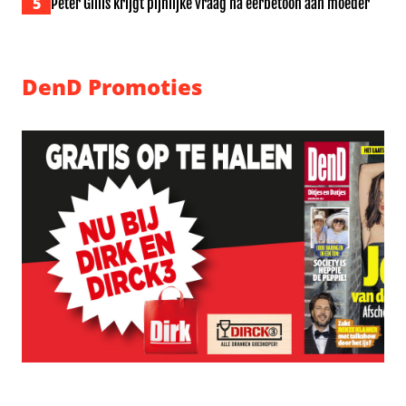
5
Peter Gillis krijgt pijnlijke vraag na eerbetoon aan moeder
DenD Promoties