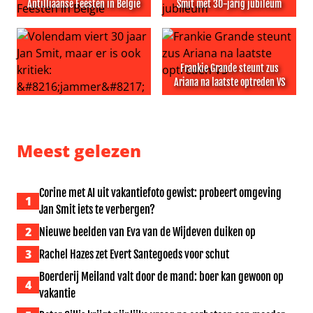
Antilliaanse Feesten in België
Smit met 30-jarig jubileum
Festivalbezoeker overleden bij Antilliaanse Feesten in Be
Nick Schilder feliciteert Jan 
Frankie Grande steunt zus
Ariana na laatste optreden VS
Volendam viert 30 jaar Jan Smit, maar er is ook kritiek: ‘
Frankie Grande steunt zus A
Meest gelezen
Corine met AI uit vakantiefoto gewist: probeert omgeving
1
Jan Smit iets te verbergen?
2
Nieuwe beelden van Eva van de Wijdeven duiken op
3
Rachel Hazes zet Evert Santegoeds voor schut
Boerderij Meiland valt door de mand: boer kan gewoon op
4
vakantie