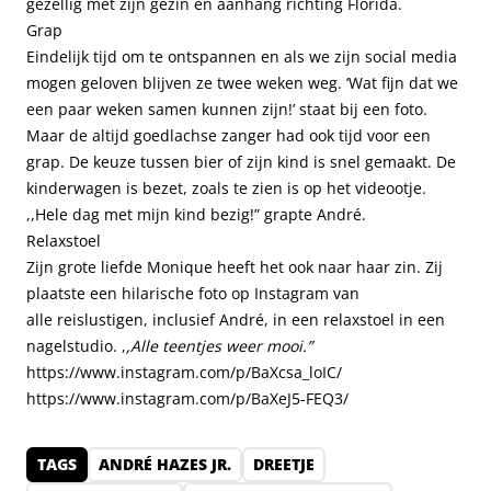
gezellig met zijn gezin en aanhang richting Florida.
Grap
Eindelijk tijd om te ontspannen en als we zijn social media
mogen geloven blijven ze twee weken weg. ‘Wat fijn dat we
een paar weken samen kunnen zijn!’ staat bij een foto.
Maar de altijd goedlachse zanger had ook tijd voor een
grap. De keuze tussen bier of zijn kind is snel gemaakt. De
kinderwagen is bezet, zoals te zien is op het videootje.
,,Hele dag met mijn kind bezig!” grapte André.
Relaxstoel
Zijn grote liefde Monique heeft het ook naar haar zin. Zij
plaatste een hilarische foto op Instagram van
alle reislustigen, inclusief André, in een relaxstoel in een
nagelstudio. ,
,Alle teentjes weer mooi.”
https://www.instagram.com/p/BaXcsa_loIC/
https://www.instagram.com/p/BaXeJ5-FEQ3/
TAGS
ANDRÉ HAZES JR.
DREETJE