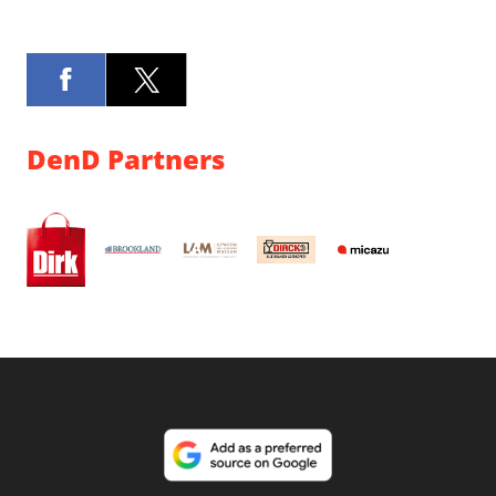
DenD Partners