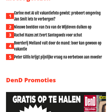
Corine met AI uit vakantiefoto gewist: probeert omgeving
1
Jan Smit iets te verbergen?
2
Nieuwe beelden van Eva van de Wijdeven duiken op
3
Rachel Hazes zet Evert Santegoeds voor schut
Boerderij Meiland valt door de mand: boer kan gewoon op
4
vakantie
5
Peter Gillis krijgt pijnlijke vraag na eerbetoon aan moeder
DenD Promoties