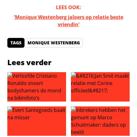
LEES OOK:
‘Monique Westenberg jaloers op relatie beste
vriendin’
TAGS
MONIQUE WESTENBERG
Lees verder
Verloofde Cristiano Ronaldo snoert bodyshamers de mon
‘Jan Smit maakt relatie met Co