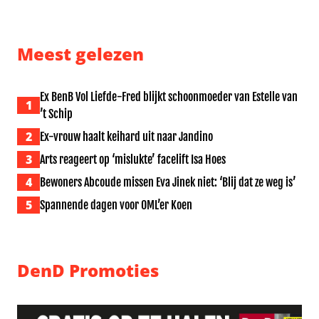
Evert Santegoeds baalt na misser
Inbrekers hebben het gemun
Meest gelezen
Ex BenB Vol Liefde-Fred blijkt schoonmoeder van Estelle van
1
’t Schip
2
Ex-vrouw haalt keihard uit naar Jandino
3
Arts reageert op ‘mislukte’ facelift Isa Hoes
4
Bewoners Abcoude missen Eva Jinek niet: ‘Blij dat ze weg is’
5
Spannende dagen voor OML’er Koen
DenD Promoties