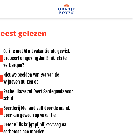
eest gelezen
Corine met AI uit vakantiefoto gewist:
probeert omgeving Jan Smit iets te
verbergen?
Nieuwe beelden van Eva van de
Wijdeven duiken op
Rachel Hazes zet Evert Santegoeds voor
schut
Boerderij Meiland valt door de mand:
boer kan gewoon op vakantie
Peter Gillis krijgt pijnlijke vraag na
eerbetoon aan moeder