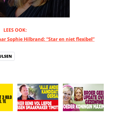
LEES OOK:
ar Sophie Hilbrand: “Star en niet flexibel”
ULSEN
‘Ze is vermist’
r eist 3 kilo eraf: Leonardo veel te zwaar!
Kijkers BenB Vol Liefde missen smaakmaker Timothy:
Broer geeft update over gez