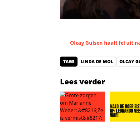
Olcay Gulsen haalt fel uit na
TAGS
LINDA DE MOL
OLCAY G
Lees verder
Grote zorgen om Marianne Weber: 
Ronald de Boe