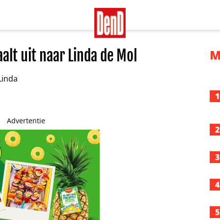
alt uit naar Linda de Mol
M
1
Advertentie
2
3
4
5