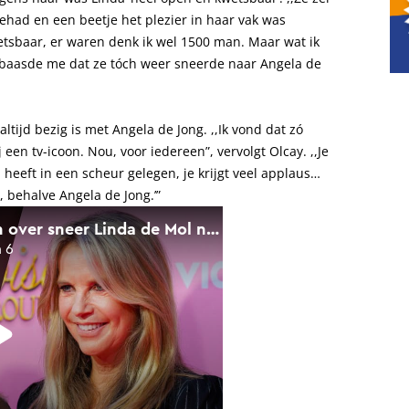
gehad en een beetje het plezier in haar vak was
etsbaar, er waren denk ik wel 1500 man. Maar wat ik
baasde me dat ze tóch weer sneerde naar Angela de
ltijd bezig is met Angela de Jong. ,,Ik vond dat zó
j een tv-icoon. Nou, voor iedereen”, vervolgt Olcay. ,,Je
 heeft in een scheur gelegen, je krijgt veel applaus…
, behalve Angela de Jong.’”