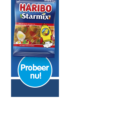
 ‘Alle andere kandidaten oersaai’
ondheid moeder koningin Máxima