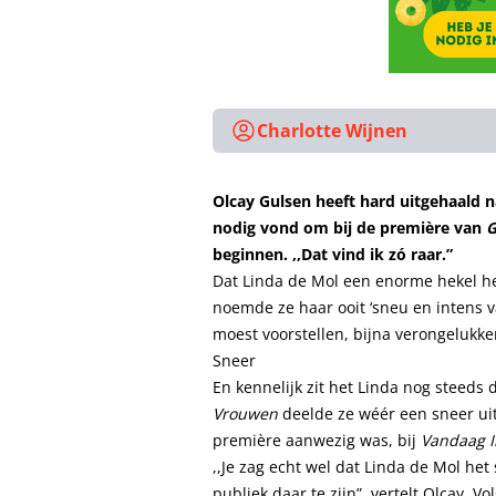
Charlotte Wijnen
Olcay Gulsen heeft hard uitgehaald n
nodig vond om bij de première van
G
beginnen. ,,Dat vind ik zó raar.”
Dat Linda de Mol een enorme hekel hee
noemde ze haar ooit ‘sneu en intens v
moest voorstellen, bijna verongelukke
Sneer
En kennelijk zit het Linda nog steeds
Vrouwen
deelde ze wéér een sneer uit
première aanwezig was, bij
Vandaag I
,,Je zag echt wel dat Linda de Mol h
publiek daar te zijn”, vertelt Olcay. V