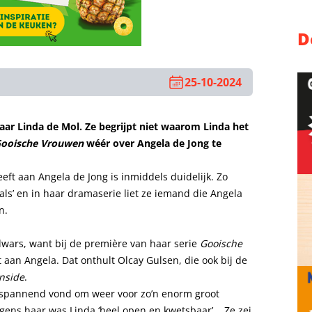
D
25-10-2024
aar Linda de Mol. Ze begrijpt niet waarom Linda het
ooische Vrouwen
wéér over Angela de Jong te
ft aan Angela de Jong is inmiddels duidelijk. Zo
als’ en in haar dramaserie liet ze iemand die Angela
n.
 dwars, want bij de première van haar serie
Gooische
 aan Angela. Dat onthult Olcay Gulsen, die ook bij de
nside
.
et spannend vond om weer voor zo’n enorm groot
olgens haar was Linda ‘heel open en kwetsbaar’. ,,Ze zei