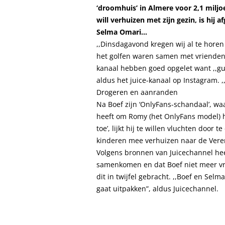
‘droomhuis’ in Almere voor 2,1 miljo
will verhuizen met zijn gezin, is hij
Selma Omari…
,,Dinsdagavond kregen wij al te horen
het golfen waren samen met vrienden”,
kanaal hebben goed opgelet want ,,gu
aldus het juice-kanaal op Instagram. ,
Drogeren en aanranden
Na Boef zijn ‘OnlyFans-schandaal’, wa
heeft om Romy (het OnlyFans model) h
toe’, lijkt hij te willen vluchten doo
kinderen mee verhuizen naar de Vere
Volgens bronnen van Juicechannel hee
samenkomen en dat Boef niet meer vr
dit in twijfel gebracht. ,,Boef en Selm
gaat uitpakken”, aldus Juicechannel.