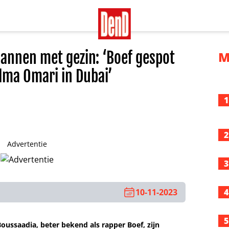
annen met gezin: ‘Boef gespot
M
lma Omari in Dubai’
1
2
Advertentie
3
10-11-2023
4
5
Boussaadia, beter bekend als rapper Boef, zijn