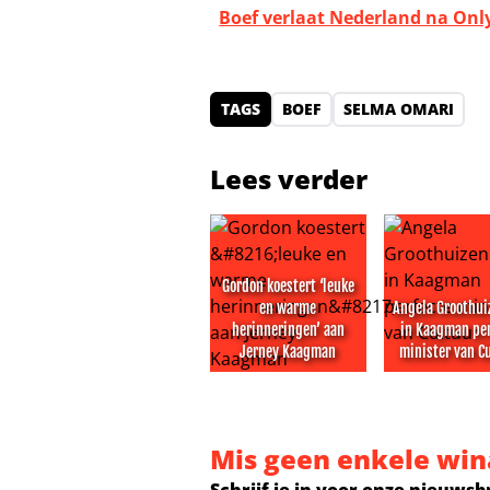
Boef verlaat Nederland na On
TAGS
BOEF
SELMA OMARI
Lees verder
Gordon koestert ‘leuke
en warme
Angela Groothui
herinneringen’ aan
in Kaagman pe
Jerney Kaagman
minister van C
Gordon koestert ‘leuke en warme
Angela Groot
Mis geen enkele win