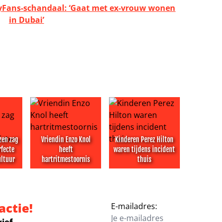
lyFans-schandaal: ‘Gaat met ex-vrouw wonen
in Dubai’
zen zag
Vriendin Enzo Knol
Kinderen Perez Hilton
rfecte
heeft
waren tijdens incident
ultuur
hartritmestoornis
thuis
 herinneringen’ aan Jerney Kaagman
huizen zag in Kaagman perfecte minister van Cultuur
Vriendin Enzo Knol heeft hartritmestoornis
Kinderen Perez Hilton waren ti
actie!
E-mailadres: