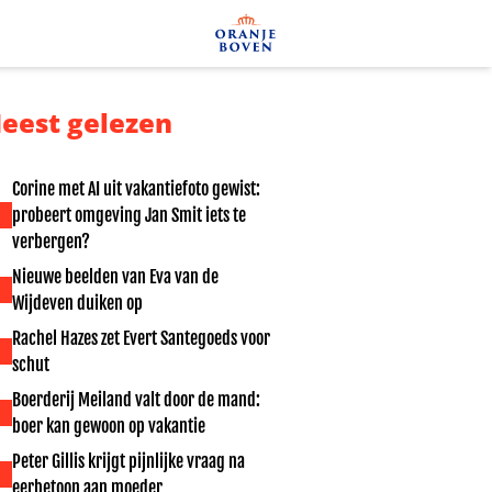
eest gelezen
Corine met AI uit vakantiefoto gewist:
probeert omgeving Jan Smit iets te
verbergen?
Nieuwe beelden van Eva van de
Wijdeven duiken op
Rachel Hazes zet Evert Santegoeds voor
schut
Boerderij Meiland valt door de mand:
boer kan gewoon op vakantie
Peter Gillis krijgt pijnlijke vraag na
eerbetoon aan moeder