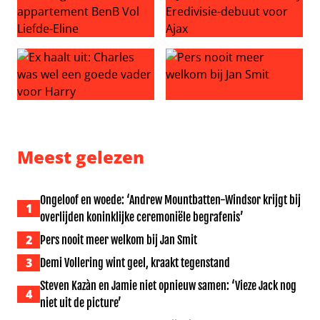
Smerige vondst in appartement BenB Vol Liefde-Eline
Julian Brandt scoort bij Ered
Ex haalt uit: Charles was wel een goede vader voor Harr
Pers nooit meer welkom bij J
Meest gelezen
Ongeloof en woede: ‘Andrew Mountbatten-Windsor krijgt bij
1
overlijden koninklijke ceremoniële begrafenis’
2
Pers nooit meer welkom bij Jan Smit
3
Demi Vollering wint geel, kraakt tegenstand
Steven Kazàn en Jamie niet opnieuw samen: ‘Vieze Jack nog
4
niet uit de picture’