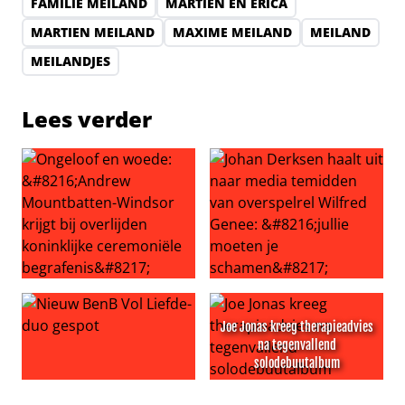
FAMILIE MEILAND
MARTIEN EN ERICA
MARTIEN MEILAND
MAXIME MEILAND
MEILAND
MEILANDJES
Lees verder
Ongeloof en woede: ‘Andrew Mountbatten-Windsor krijgt b
Johan Derksen haalt uit naar
Joe Jonas kreeg therapieadvies
na tegenvallend
solodebuutalbum
Nieuw BenB Vol Liefde-duo gespot
Joe Jonas kreeg therapieadv