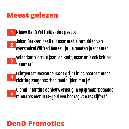
Meest gelezen
1
Nieuw BenB Vol Liefde-duo gespot
Johan Derksen haalt uit naar media temidden van
2
overspelrel Wilfred Genee: ‘jullie moeten je schamen’
Volendam viert 30 jaar Jan Smit, maar er is ook kritiek:
3
‘jammer’
Echtgenoot Roxeanne Hazes grijpt in na haatcomment
4
richting zangeres: ‘heb medelijden met je’
Gianni Infantino opnieuw ernstig in opspraak: ‘betaalde
5
minnares met UEFA-geld een bedrag van zes cijfers ’
DenD Promoties