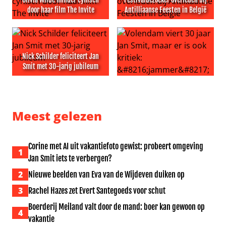
door haar film The Invite
Antilliaanse Feesten in België
Olivia Wilde minder cynisch door haar film The Invite
Festivalbezoeker overleden bi
Nick Schilder feliciteert Jan
Smit met 30-jarig jubileum
Nick Schilder feliciteert Jan Smit met 30-jarig jubileum
Volendam viert 30 jaar Jan Sm
Meest gelezen
Corine met AI uit vakantiefoto gewist: probeert omgeving
1
Jan Smit iets te verbergen?
2
Nieuwe beelden van Eva van de Wijdeven duiken op
3
Rachel Hazes zet Evert Santegoeds voor schut
Boerderij Meiland valt door de mand: boer kan gewoon op
4
vakantie