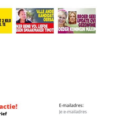
‘Ze is vermist’
r eist 3 kilo eraf: Leonardo veel te zwaar!
Kijkers BenB Vol Liefde missen smaakmaker Timothy:
Broer geeft update over gez
actie!
E-mailadres:
rief