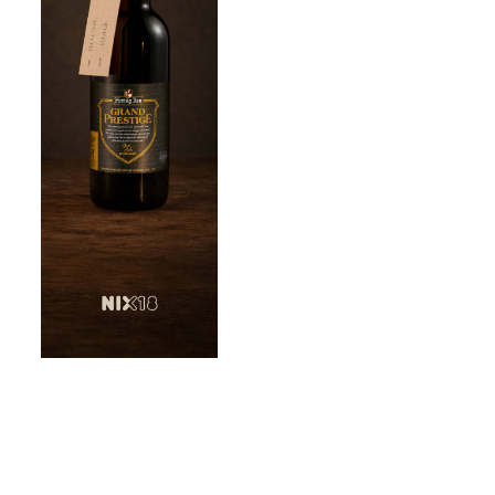
 ‘Alle andere kandidaten oersaai’
ondheid moeder koningin Máxima