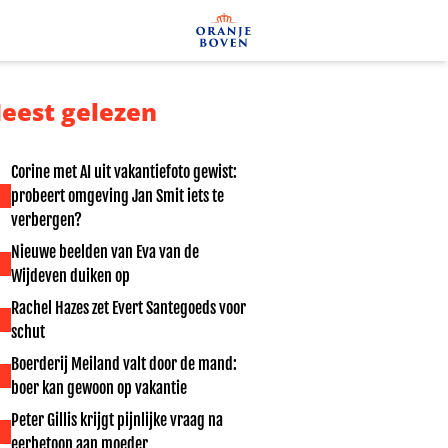
eest gelezen
Corine met AI uit vakantiefoto gewist:
probeert omgeving Jan Smit iets te
verbergen?
Nieuwe beelden van Eva van de
Wijdeven duiken op
Rachel Hazes zet Evert Santegoeds voor
schut
Boerderij Meiland valt door de mand:
boer kan gewoon op vakantie
Peter Gillis krijgt pijnlijke vraag na
eerbetoon aan moeder