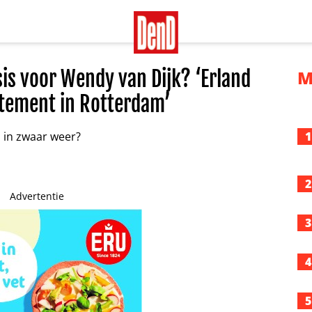
is voor Wendy van Dijk? ‘Erland
M
tement in Rotterdam’
1
2
Advertentie
3
4
5