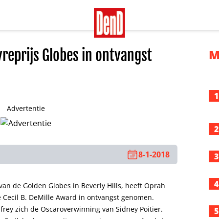
eprijs Globes in ontvangst
M
1
Advertentie
2
8-1-2018
3
4
 van de Golden Globes in Beverly Hills, heeft Oprah
 Cecil B. DeMille Award in ontvangst genomen.
rey zich de Oscaroverwinning van Sidney Poitier.
5