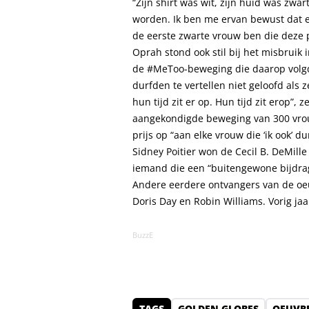
“Zijn shirt was wit, zijn huid was zwa
worden. Ik ben me ervan bewust dat er
de eerste zwarte vrouw ben die deze p
Oprah stond ook stil bij het misbruik 
de #MeToo-beweging die daarop volgde
durfden te vertellen niet geloofd al
hun tijd zit er op. Hun tijd zit erop”,
aangekondigde beweging van 300 vrou
prijs op “aan elke vrouw die ‘ik ook’ d
Sidney Poitier won de Cecil B. DeMille 
iemand die een “buitengewone bijdra
Andere eerdere ontvangers van de oeu
Doris Day en Robin Williams. Vorig ja
BuzzE
TAGS
GOLDEN GLOBES
OEUVRE