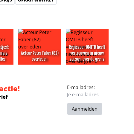
tjes!:
Regisseur OMITB heeft
n als
Acteur Peter Faber (82)
vertrouwen in nieuw
lles
overleden
seizoen over de grens
vrij na ernstig auto-ongeluk
atjes!: Peter Faber kon als acteur echt alles
Acteur Peter Faber (82) overleden
Regisseur OMITB heeft vertro
actie!
E-mailadres:
rief
Aanmelden