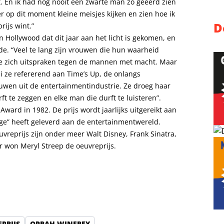
rt. En ik had nog nooit een zwarte man zo geëerd zien
 op dit moment kleine meisjes kijken en zien hoe ik
D
rijs wint.”
in Hollywood dat dit jaar aan het licht is gekomen, en
. “Veel te lang zijn vrouwen die hun waarheid
s ze zich uitspraken tegen de mannen met macht. Maar
 zei ze refererend aan Time’s Up, de onlangs
wen uit de entertainmentindustrie. Ze droeg haar
urft te zeggen en elke man die durft te luisteren”.
Award in 1982. De prijs wordt jaarlijks uitgereikt aan
ge” heeft geleverd aan de entertainmentwereld.
vreprijs zijn onder meer Walt Disney, Frank Sinatra,
ar won Meryl Streep de oeuvreprijs.
PRIJS
OPRAH WINFREY