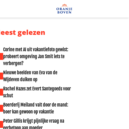
eest gelezen
Corine met AI uit vakantiefoto gewist:
probeert omgeving Jan Smit iets te
verbergen?
Nieuwe beelden van Eva van de
Wijdeven duiken op
Rachel Hazes zet Evert Santegoeds voor
schut
Boerderij Meiland valt door de mand:
boer kan gewoon op vakantie
Peter Gillis krijgt pijnlijke vraag na
eerbetoon aan moeder