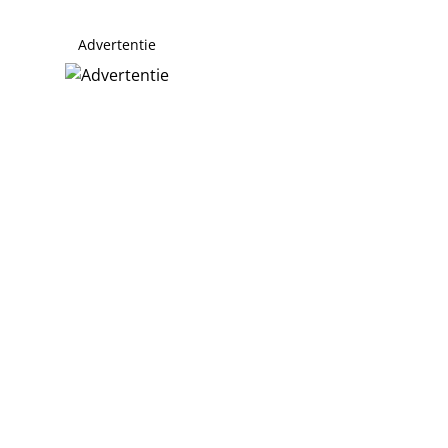
Advertentie
uwen in nieuw seizoen over de grens