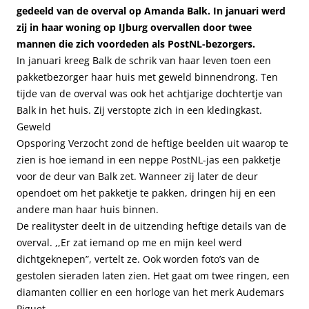
gedeeld van de overval op Amanda Balk. In januari werd
zij in haar woning op IJburg overvallen door twee
mannen die zich voordeden als PostNL-bezorgers.
In januari kreeg Balk de schrik van haar leven toen een
pakketbezorger haar huis met geweld binnendrong. Ten
tijde van de overval was ook het achtjarige dochtertje van
Balk in het huis. Zij verstopte zich in een kledingkast.
Geweld
Opsporing Verzocht zond de heftige beelden uit waarop te
zien is hoe iemand in een neppe PostNL-jas een pakketje
voor de deur van Balk zet. Wanneer zij later de deur
opendoet om het pakketje te pakken, dringen hij en een
andere man haar huis binnen.
De realityster deelt in de uitzending heftige details van de
overval. ,,Er zat iemand op me en mijn keel werd
dichtgeknepen”, vertelt ze. Ook worden foto’s van de
gestolen sieraden laten zien. Het gaat om twee ringen, een
diamanten collier en een horloge van het merk Audemars
Piguet.