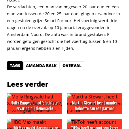
De verdachten, een man van ongeveer 20 jaar oud en een
man van tussen de 20 en 25 jaar oud, gingen ervandoor in
een gestolen grijze Smart Forfour. Het voertuig werd drie
dagen na de overval, op 10 januari, teruggevonden in
Amsterdam Noord. De auto was in brand gestoken. Er
worden getuigen gezocht die het voertuig tussen 6 en 10
januari ergens hebben zien rijden.
TAGS
AMANDA BALK
OVERVAL
Lees verder
Molly Ringwald had ‘slechtste’
Martha Stewart heeft minder
ervaring bij tienerserie
behoefte aan een partner
Molly Ringwald had ‘slechtste’ ervaring bij tienerserie
Martha Stewart heeft minder
HBO Max maakt documentaire
TikTok heeft account van Perez