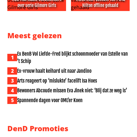
over serie Gilmore Girls
Hilton offline gehaald
HBO Max maakt documentaire over serie Gilmore Girls
TikTok heeft account van Per
Meest gelezen
Ex BenB Vol Liefde-Fred blijkt schoonmoeder van Estelle van
1
’t Schip
2
Ex-vrouw haalt keihard uit naar Jandino
3
Arts reageert op ‘mislukte’ facelift Isa Hoes
4
Bewoners Abcoude missen Eva Jinek niet: ‘Blij dat ze weg is’
5
Spannende dagen voor OML’er Koen
DenD Promoties