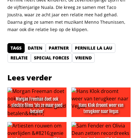
de vijftienjarige Nuala. DIe kreeg ze samen met Taco
Joustra, waar ze acht jaar een relatie mee had gehad.
Daarna ging ze samen met muzikant Menno Theunissen,
maar ook die relatie liep op de klippen.
TAGS
DATEN
PARTNER
PERNILLE LA LAU
RELATIE
SPECIAL FORCES
VRIEND
Lees verder
Morgan Freeman doet ook
slechte films ‘als ze maar goed
Hans Klok droomt weer van
betalen’
terugkeer naar Vegas
Morgan Freeman doet ook slechte films ‘als ze maar goe
Hans Klok droomt weer van 