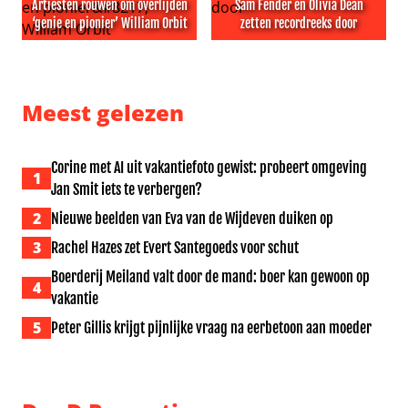
Artiesten rouwen om overlijden
Sam Fender en Olivia Dean
‘genie en pionier’ William Orbit
zetten recordreeks door
Artiesten rouwen om overlijden ‘genie en pionier’ Willia
Sam Fender en Olivia Dean z
Meest gelezen
Corine met AI uit vakantiefoto gewist: probeert omgeving
1
Jan Smit iets te verbergen?
2
Nieuwe beelden van Eva van de Wijdeven duiken op
3
Rachel Hazes zet Evert Santegoeds voor schut
Boerderij Meiland valt door de mand: boer kan gewoon op
4
vakantie
5
Peter Gillis krijgt pijnlijke vraag na eerbetoon aan moeder