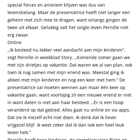
special forces en anoniem blijven was dus van
levensbelang. Maar de presentatrice hoeft niet langer een
geheim met zich mee te dragen, want onlangs gingen de
twee uit elkaar. Gelukkig valt het single leven Pernille niet
erg zwaar.
Online
,,Ik besteed nu lekker veel aandacht aan mijn kinderen”,
zegt Pernille in weekblad Story. ,,Komende zomer gaan we
met zijn drietjes op vakantie. Dat waren we al van plan, ook
toen ik nog samen met mijn vriend was. Meestal ging ik
alleen met mijn kinderen en nog een keer met hem.” De
presentatrice zal moeten wennen aan maar één keer op
vakantie gaan, want voorlopig zit een nieuwe vriend er niet
in want daten is niet aan haar besteed. ,,Er is een hoop
veranderd op dat gebied. Alles gaat nu online en via apps.
Dat zie ik mezelf echt niet doen. Ik denk dat ik liever
vrijgezel blijf. Ik weet zeker dat ik dan ook een heel leuk
leven heb.”
Pernille heeft twee kinderen, de zeventienjarige Bjorn en