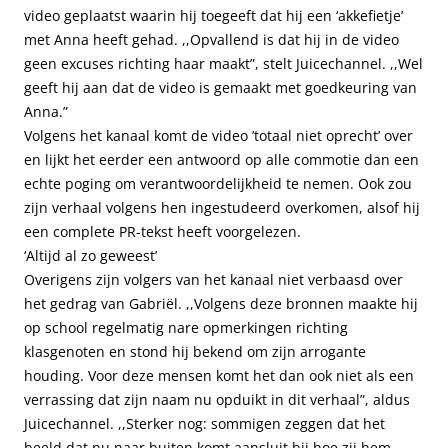
video geplaatst waarin hij toegeeft dat hij een ‘akkefietje’
met Anna heeft gehad. ,,Opvallend is dat hij in de video
geen excuses richting haar maakt”, stelt Juicechannel. ,,Wel
geeft hij aan dat de video is gemaakt met goedkeuring van
Anna.”
Volgens het kanaal komt de video ’totaal niet oprecht’ over
en lijkt het eerder een antwoord op alle commotie dan een
echte poging om verantwoordelijkheid te nemen. Ook zou
zijn verhaal volgens hen ingestudeerd overkomen, alsof hij
een complete PR-tekst heeft voorgelezen.
‘Altijd al zo geweest’
Overigens zijn volgers van het kanaal niet verbaasd over
het gedrag van Gabriël. ,,Volgens deze bronnen maakte hij
op school regelmatig nare opmerkingen richting
klasgenoten en stond hij bekend om zijn arrogante
houding. Voor deze mensen komt het dan ook niet als een
verrassing dat zijn naam nu opduikt in dit verhaal”, aldus
Juicechannel. ,,Sterker nog: sommigen zeggen dat het
beeld dat nu naar buiten komt aansluit bij hoe zij hem