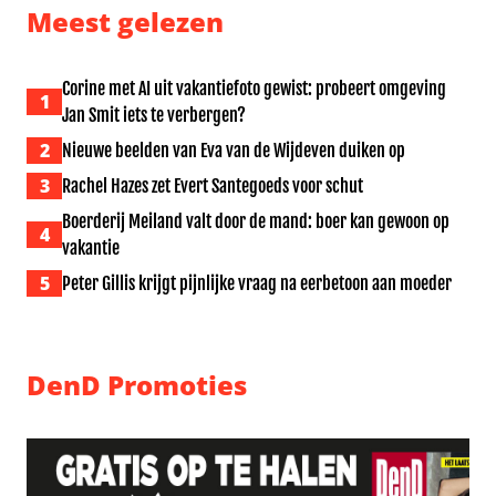
Meest gelezen
Corine met AI uit vakantiefoto gewist: probeert omgeving
1
Jan Smit iets te verbergen?
2
Nieuwe beelden van Eva van de Wijdeven duiken op
3
Rachel Hazes zet Evert Santegoeds voor schut
Boerderij Meiland valt door de mand: boer kan gewoon op
4
vakantie
5
Peter Gillis krijgt pijnlijke vraag na eerbetoon aan moeder
DenD Promoties