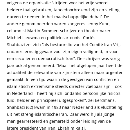
volgens de organisatie ‘strijden voor het vrije woord,
heldere taal gebruiken, taboedoorbrekend zijn en stelling
durven te nemen in het maatschappelijke debat’. De
andere genomineerden waren zangeres Lenny Kuhr,
columnist Martin Sommer, schrijver en theatermaker
Michiel Lieuwma en politiek cartoonist Cortés.
Shahbazi zet zich “als bestuurslid van het Comité Iran Vrij,
ondanks ernstig gevaar voor zijn eigen veiligheid, in voor
een seculier en democratisch Iran”. De schrijver was vorig
jaar ook al genomineerd. “Maar het afgelopen jaar heeft de
actualiteit de relevantie van zijn stem alleen maar urgenter
gemaakt. In een tijd waarin de gevolgen van conflicten en
islamistisch extremisme steeds directer voelbaar zijn – óók
in Nederland – heeft hij zich, ondanks persoonlijke risico’s,
luid, helder en principieel uitgesproken”, zei Eerdmans.
Shahbazi (62) kwam in 1983 naar Nederland als vluchteling
uit het streng-islamitische Iran. Daar werd hij als jonge
man gearresteerd en gemarteld onder leiding van de
latere president van Iran, Ebrahim Raisi.