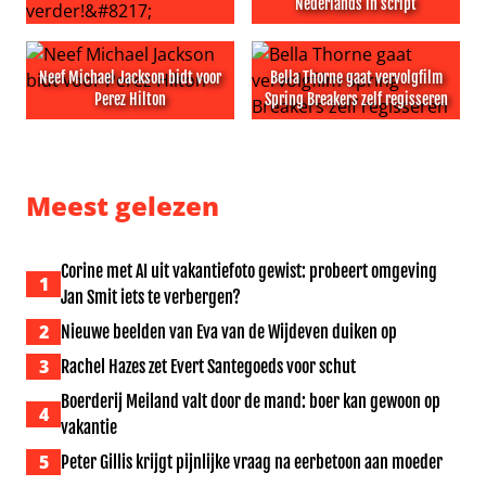
Nederlands in script
Vraag het aan Lieve: ‘Ik ging te ver, maar hij nóg verder!’
Ted Lasso-actrice geniet van
Neef Michael Jackson bidt voor
Bella Thorne gaat vervolgfilm
Perez Hilton
Spring Breakers zelf regisseren
Neef Michael Jackson bidt voor Perez Hilton
Bella Thorne gaat vervolgfil
Meest gelezen
Corine met AI uit vakantiefoto gewist: probeert omgeving
1
Jan Smit iets te verbergen?
2
Nieuwe beelden van Eva van de Wijdeven duiken op
3
Rachel Hazes zet Evert Santegoeds voor schut
Boerderij Meiland valt door de mand: boer kan gewoon op
4
vakantie
5
Peter Gillis krijgt pijnlijke vraag na eerbetoon aan moeder