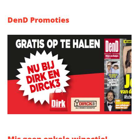
DenD Promoties
Mis geen enkele winactie!