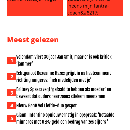
Dierenvriend van de maand: Natasja Froger
Vraag het aan Lieve: ‘Mijn ma
Meest gelezen
Volendam viert 30 jaar Jan Smit, maar er is ook kritiek:
1
‘jammer’
Echtgenoot Roxeanne Hazes grijpt in na haatcomment
2
richting zangeres: ‘heb medelijden met je’
Britney Spears zegt ‘gefaald te hebben als moeder’ en
3
beweert dat ouders haar zoons stiekem meenamen
4
Nieuw BenB Vol Liefde-duo gespot
Gianni Infantino opnieuw ernstig in opspraak: ‘betaalde
5
minnares met UEFA-geld een bedrag van zes cijfers ’