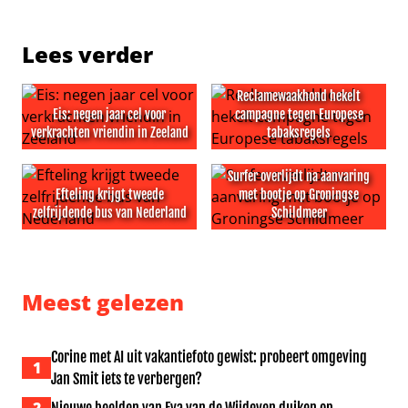
Lees verder
Reclamewaakhond hekelt
Eis: negen jaar cel voor
campagne tegen Europese
verkrachten vriendin in Zeeland
tabaksregels
Eis: negen jaar cel voor verkrachten vriendin in Zeeland
Reclamewaakhond hekelt ca
Surfer overlijdt na aanvaring
Efteling krijgt tweede
met bootje op Groningse
zelfrijdende bus van Nederland
Schildmeer
Efteling krijgt tweede zelfrijdende bus van Nederland
Surfer overlijdt na aanvari
Meest gelezen
Corine met AI uit vakantiefoto gewist: probeert omgeving
1
Jan Smit iets te verbergen?