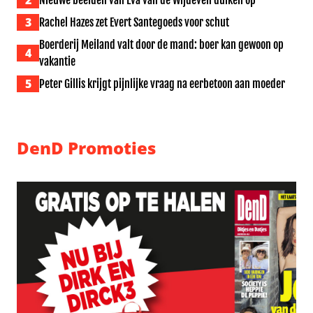
2
Nieuwe beelden van Eva van de Wijdeven duiken op
3
Rachel Hazes zet Evert Santegoeds voor schut
Boerderij Meiland valt door de mand: boer kan gewoon op
4
vakantie
5
Peter Gillis krijgt pijnlijke vraag na eerbetoon aan moeder
DenD Promoties