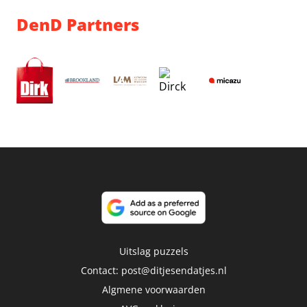
DenD Partners
Uitslag puzzels
Contact:
post@ditjesendatjes.nl
Algmene voorwaarden