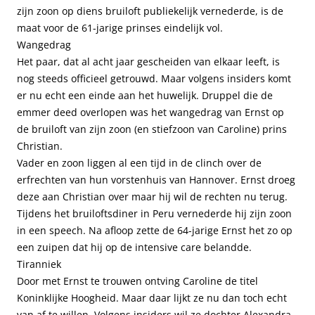
zijn zoon op diens bruiloft publiekelijk vernederde, is de
maat voor de 61-jarige prinses eindelijk vol.
Wangedrag
Het paar, dat al acht jaar gescheiden van elkaar leeft, is
nog steeds officieel getrouwd. Maar volgens insiders komt
er nu echt een einde aan het huwelijk. Druppel die de
emmer deed overlopen was het wangedrag van Ernst op
de bruiloft van zijn zoon (en stiefzoon van Caroline) prins
Christian.
Vader en zoon liggen al een tijd in de clinch over de
erfrechten van hun vorstenhuis van Hannover. Ernst droeg
deze aan Christian over maar hij wil de rechten nu terug.
Tijdens het bruiloftsdiner in Peru vernederde hij zijn zoon
in een speech. Na afloop zette de 64-jarige Ernst het zo op
een zuipen dat hij op de intensive care belandde.
Tiranniek
Door met Ernst te trouwen ontving Caroline de titel
Koninklijke Hoogheid. Maar daar lijkt ze nu dan toch echt
van af te willen. Volgens insiders wil ze dochter Alexandra,