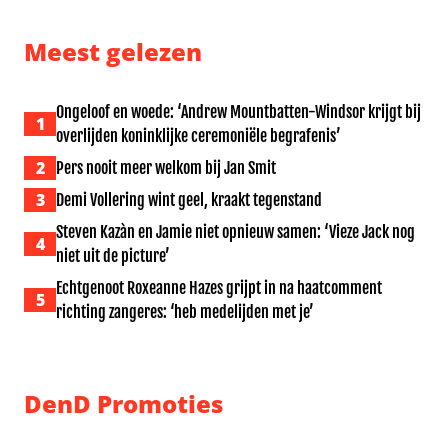
Meest gelezen
Ongeloof en woede: ‘Andrew Mountbatten-Windsor krijgt bij
1
overlijden koninklijke ceremoniële begrafenis’
2
Pers nooit meer welkom bij Jan Smit
3
Demi Vollering wint geel, kraakt tegenstand
Steven Kazàn en Jamie niet opnieuw samen: ‘Vieze Jack nog
4
niet uit de picture’
Echtgenoot Roxeanne Hazes grijpt in na haatcomment
5
richting zangeres: ‘heb medelijden met je’
DenD Promoties