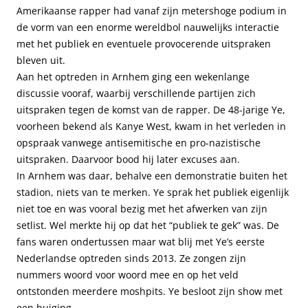
Amerikaanse rapper had vanaf zijn metershoge podium in
de vorm van een enorme wereldbol nauwelijks interactie
met het publiek en eventuele provocerende uitspraken
bleven uit.
Aan het optreden in Arnhem ging een wekenlange
discussie vooraf, waarbij verschillende partijen zich
uitspraken tegen de komst van de rapper. De 48-jarige Ye,
voorheen bekend als Kanye West, kwam in het verleden in
opspraak vanwege antisemitische en pro-nazistische
uitspraken. Daarvoor bood hij later excuses aan.
In Arnhem was daar, behalve een demonstratie buiten het
stadion, niets van te merken. Ye sprak het publiek eigenlijk
niet toe en was vooral bezig met het afwerken van zijn
setlist. Wel merkte hij op dat het “publiek te gek” was. De
fans waren ondertussen maar wat blij met Ye’s eerste
Nederlandse optreden sinds 2013. Ze zongen zijn
nummers woord voor woord mee en op het veld
ontstonden meerdere moshpits. Ye besloot zijn show met
een buiging.