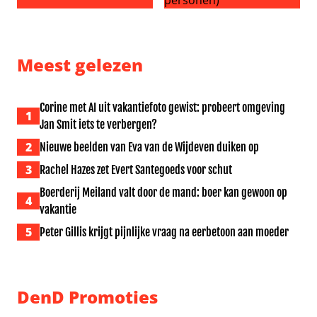
Sharon de Miranda op pittige en Italiaanse toer
Recept: Hete bliksem met ro
Meest gelezen
Corine met AI uit vakantiefoto gewist: probeert omgeving
1
Jan Smit iets te verbergen?
2
Nieuwe beelden van Eva van de Wijdeven duiken op
3
Rachel Hazes zet Evert Santegoeds voor schut
Boerderij Meiland valt door de mand: boer kan gewoon op
4
vakantie
5
Peter Gillis krijgt pijnlijke vraag na eerbetoon aan moeder
DenD Promoties