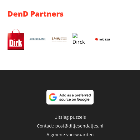
DenD Partners
Uitslag puzzels
Contact:
post@ditjesendatjes.nl
Algmene voorwaarden