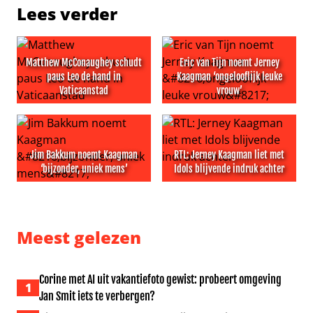
Lees verder
Matthew McConaughey schudt
Eric van Tijn noemt Jerney
paus Leo de hand in
Kaagman ‘ongelooflijk leuke
Vaticaanstad
vrouw’
Matthew McConaughey schudt paus Leo de hand in Vati
Eric van Tijn noemt Jerney K
Jim Bakkum noemt Kaagman
RTL: Jerney Kaagman liet met
‘bijzonder, uniek mens’
Idols blijvende indruk achter
Jim Bakkum noemt Kaagman ‘bijzonder, uniek mens’
RTL: Jerney Kaagman liet met
Meest gelezen
Corine met AI uit vakantiefoto gewist: probeert omgeving
1
Jan Smit iets te verbergen?