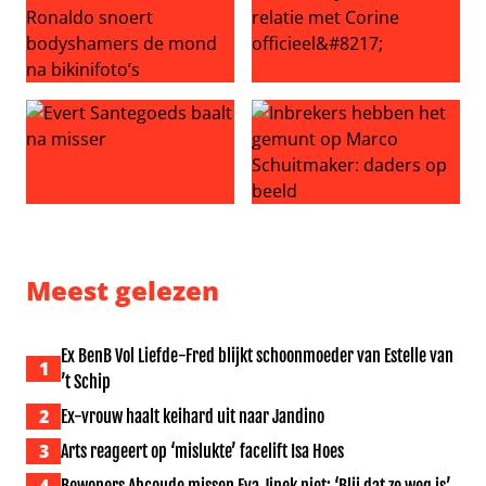
Verloofde Cristiano Ronaldo snoert bodyshamers de mon
‘Jan Smit maakt relatie met Co
Evert Santegoeds baalt na misser
Inbrekers hebben het gemun
Meest gelezen
Ex BenB Vol Liefde-Fred blijkt schoonmoeder van Estelle van
1
’t Schip
2
Ex-vrouw haalt keihard uit naar Jandino
3
Arts reageert op ‘mislukte’ facelift Isa Hoes