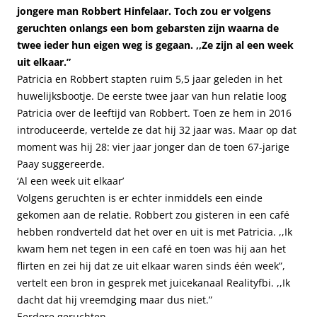
jongere man Robbert Hinfelaar. Toch zou er volgens
geruchten onlangs een bom gebarsten zijn waarna de
twee ieder hun eigen weg is gegaan. ,,Ze zijn al een week
uit elkaar.”
Patricia en Robbert stapten ruim 5,5 jaar geleden in het
huwelijksbootje. De eerste twee jaar van hun relatie loog
Patricia over de leeftijd van Robbert. Toen ze hem in 2016
introduceerde, vertelde ze dat hij 32 jaar was. Maar op dat
moment was hij 28: vier jaar jonger dan de toen 67-jarige
Paay suggereerde.
‘Al een week uit elkaar’
Volgens geruchten is er echter inmiddels een einde
gekomen aan de relatie. Robbert zou gisteren in een café
hebben rondverteld dat het over en uit is met Patricia. ,,Ik
kwam hem net tegen in een café en toen was hij aan het
flirten en zei hij dat ze uit elkaar waren sinds één week”,
vertelt een bron in gesprek met juicekanaal Realityfbi. ,,Ik
dacht dat hij vreemdging maar dus niet.”
Eerdere geruchten