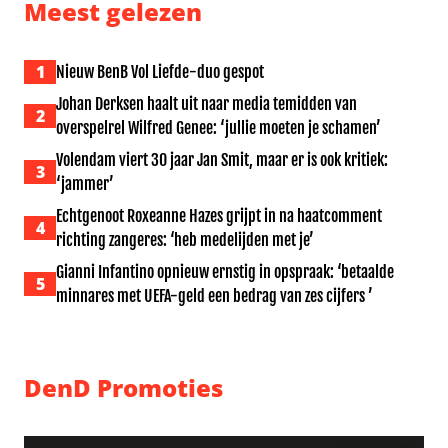
Meest gelezen
1
Nieuw BenB Vol Liefde-duo gespot
Johan Derksen haalt uit naar media temidden van
2
overspelrel Wilfred Genee: ‘jullie moeten je schamen’
Volendam viert 30 jaar Jan Smit, maar er is ook kritiek:
3
‘jammer’
Echtgenoot Roxeanne Hazes grijpt in na haatcomment
4
richting zangeres: ‘heb medelijden met je’
Gianni Infantino opnieuw ernstig in opspraak: ‘betaalde
5
minnares met UEFA-geld een bedrag van zes cijfers ’
DenD Promoties