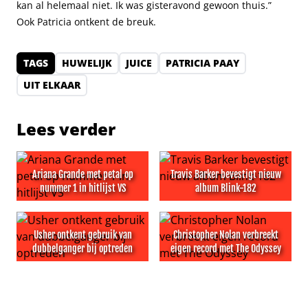
kan al helemaal niet. Ik was gisteravond gewoon thuis.”
Ook Patricia ontkent de breuk.
TAGS
HUWELIJK
JUICE
PATRICIA PAAY
UIT ELKAAR
Lees verder
Ariana Grande met petal op
Travis Barker bevestigt nieuw
nummer 1 in hitlijst VS
album Blink-182
Ariana Grande met petal op nummer 1 in hitlijst VS
Travis Barker bevestigt nieu
Usher ontkent gebruik van
Christopher Nolan verbreekt
dubbelganger bij optreden
eigen record met The Odyssey
Usher ontkent gebruik van dubbelganger bij optreden
Christopher Nolan verbreekt