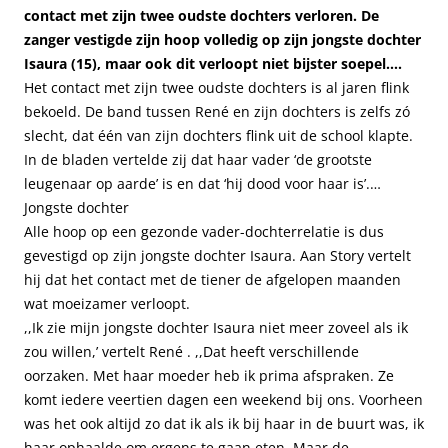
contact met zijn twee oudste dochters verloren. De
zanger vestigde zijn hoop volledig op zijn jongste dochter
Isaura (15), maar ook dit verloopt niet bijster soepel….
Het contact met zijn twee oudste dochters is al jaren flink
bekoeld. De band tussen René en zijn dochters is zelfs zó
slecht, dat één van zijn dochters flink uit de school klapte.
In de bladen vertelde zij dat haar vader ‘de grootste
leugenaar op aarde’ is en dat
‘hij dood voor haar is’.
…
Jongste dochter
Alle hoop op een gezonde vader-dochterrelatie is dus
gevestigd op zijn jongste dochter Isaura. Aan Story vertelt
hij dat het contact met de tiener de afgelopen maanden
wat moeizamer verloopt.
,,Ik zie mijn jongste dochter Isaura niet meer zoveel als ik
zou willen,’ vertelt René . ,,Dat heeft verschillende
oorzaken. Met haar moeder heb ik prima afspraken. Ze
komt iedere veertien dagen een weekend bij ons. Voorheen
was het ook altijd zo dat ik als ik bij haar in de buurt was, ik
haar ophaalde om ergens te gaan eten. Maar de