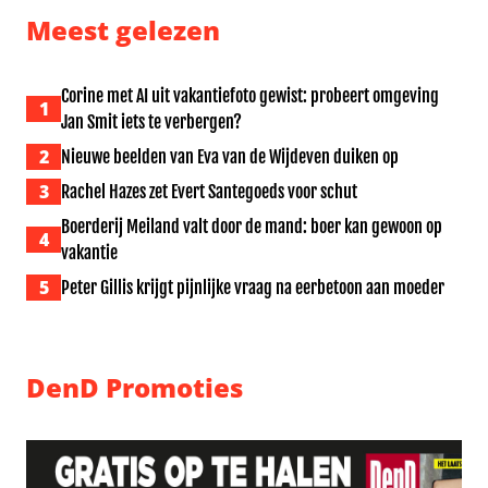
Meest gelezen
Corine met AI uit vakantiefoto gewist: probeert omgeving
1
Jan Smit iets te verbergen?
2
Nieuwe beelden van Eva van de Wijdeven duiken op
3
Rachel Hazes zet Evert Santegoeds voor schut
Boerderij Meiland valt door de mand: boer kan gewoon op
4
vakantie
5
Peter Gillis krijgt pijnlijke vraag na eerbetoon aan moeder
DenD Promoties