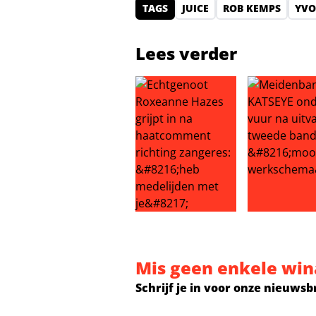
TAGS
JUICE
ROB KEMPS
YVO
Lees verder
Echtgenoot Roxeanne Hazes grijpt
Meidenband K
Mis geen enkele win
Schrijf je in voor onze nieuwsb