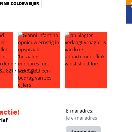
NNE COLDEWEIJER
 in na haatcomment richting zangeres: ‘heb medelijden met
ATSEYE onder vuur na uitvallen tweede bandlid: ‘moorde
Gianni Infantino opnieuw ernstig in opspraak: ‘beta
Jan Slagter verlaagt vraagprijs
actie!
E-mailadres:
rief