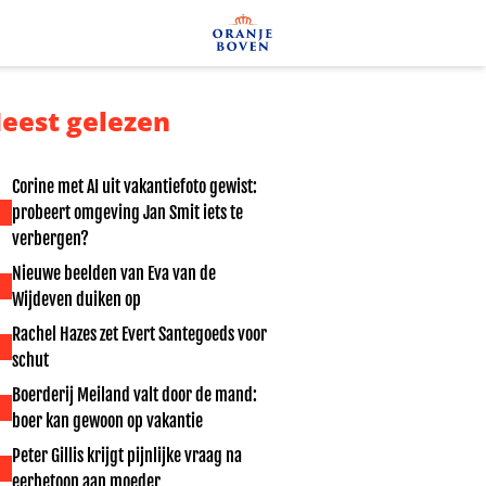
eest gelezen
Corine met AI uit vakantiefoto gewist:
probeert omgeving Jan Smit iets te
verbergen?
Nieuwe beelden van Eva van de
Wijdeven duiken op
Rachel Hazes zet Evert Santegoeds voor
schut
Boerderij Meiland valt door de mand:
boer kan gewoon op vakantie
Peter Gillis krijgt pijnlijke vraag na
eerbetoon aan moeder