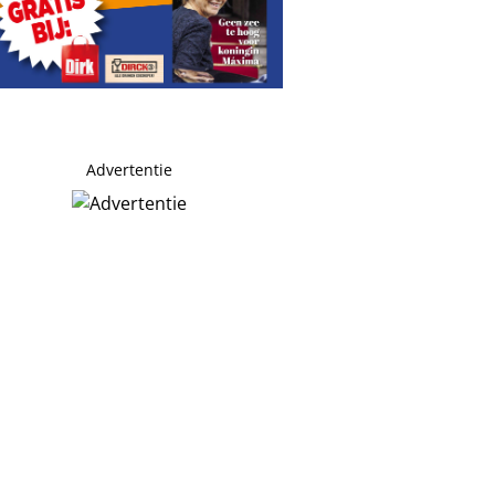
Advertentie
 je’
nde werkschema’s’
alde minnares met UEFA-geld een bedrag van zes cijfers ’
 van luxe appartement flink: winst slinkt fors