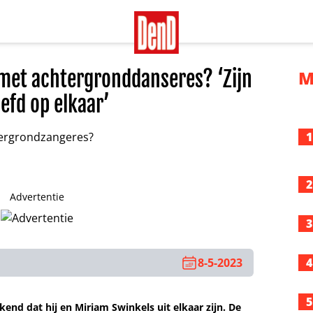
et achtergronddanseres? ‘Zijn
M
iefd op elkaar’
1
2
Advertentie
3
8-5-2023
4
5
d dat hij en Miriam Swinkels uit elkaar zijn. De