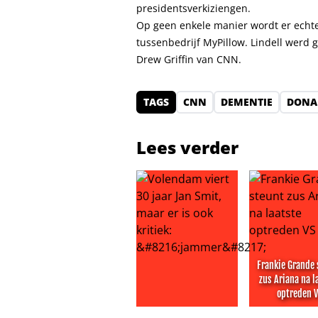
presidentsverkiziengen.
Op geen enkele manier wordt er echte
tussenbedrijf MyPillow. Lindell werd
Drew Griffin van CNN.
TAGS
CNN
DEMENTIE
DONA
Lees verder
Frankie Grande 
zus Ariana na l
optreden 
Volendam viert 30 jaar Jan Smit, ma
Frankie Gran