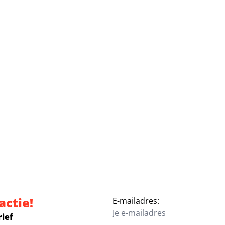
actie!
E-mailadres:
rief