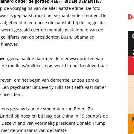
keihard onder de gordel: HEEFT BIDEN DEMENTIE?
op de voorpagina van de allerlaatste editie. De foto
D
cover is geplaatst, moet het verhaal ondersteunen. De
s afgebeeld in een pose die aansluit bij de suggestie.
fel wordt gezaaid over de mentale gesteldheid van de
ige lijfarts van de presidenten Bush, Obama en
 hierover.
 overigens, haalde daarmee de nieuwsrubrieken van
de medicus/politicus opgevoerd in het hoofdverhaal:
hreven, om het begin van dementie. Er zou sprake
Een psychiater uit Beverly Hills stelt zelfs vast dat er
e president.
eens gezaagd aan de stoelpoten van Biden. Zo
Lindell
bij hoog en bij laag dat China in 15 county’s de
 Deze vriend van voormalig president Donald Trump
 niet de winnaar is van de laatste