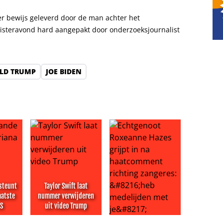
r bewijs geleverd door de man achter het
 gisteravond hard aangepakt door onderzoeksjournalist
LD TRUMP
JOE BIDEN
steunt
Taylor Swift laat
aatste
nummer verwijderen
VS
uit video Trump
ar er is ook kritiek: ‘jammer’
de steunt zus Ariana na laatste optreden VS
Taylor Swift laat nummer verwijderen uit video Tr
Echtgenoot Roxeanne Hazes gri