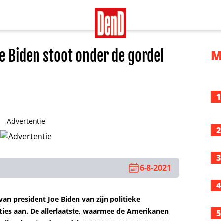
 Biden stoot onder de gordel
M
1
Advertentie
2
3
6-8-2021
4
n president Joe Biden van zijn politieke
ies aan. De allerlaatste, waarmee de Amerikanen
5