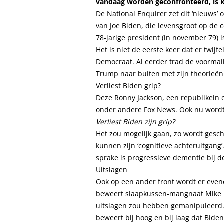
vandaag worden geconfronteerd, is 
De National Enquirer zet dit ‘nieuws’ 
van Joe Biden, die levensgroot op de 
78-jarige president (in november 79) i
Het is niet de eerste keer dat er twij
Democraat. Al eerder trad de voormal
Trump naar buiten met zijn theorieën
Verliest Biden grip?
Deze Ronny Jackson, een republikein
onder andere Fox News. Ook nu wordt 
Verliest Biden zijn grip?
Het zou mogelijk gaan, zo wordt gesc
kunnen zijn ‘cognitieve achteruitgang’. 
sprake is progressieve dementie bij d
Uitslagen
Ook op een ander front wordt er even
beweert slaapkussen-mangnaat
Mike 
uitslagen zou hebben gemanipuleerd.
beweert bij hoog en bij laag dat Biden