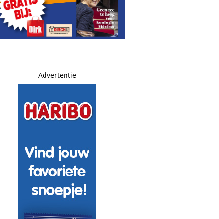
Advertentie
ump
jpt in na haatcomment richting zangeres: ‘heb medelijden 