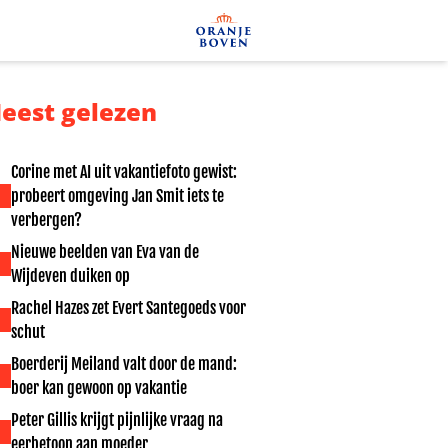
eest gelezen
Corine met AI uit vakantiefoto gewist:
probeert omgeving Jan Smit iets te
verbergen?
Nieuwe beelden van Eva van de
Wijdeven duiken op
Rachel Hazes zet Evert Santegoeds voor
schut
Boerderij Meiland valt door de mand:
boer kan gewoon op vakantie
Peter Gillis krijgt pijnlijke vraag na
eerbetoon aan moeder