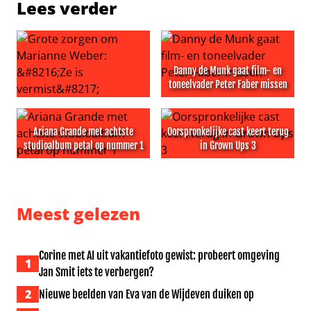
Lees verder
Danny de Munk gaat film- en
toneelvader Peter Faber missen
Grote zorgen om Marianne Weber: ‘Ze is vermist’
Danny de Munk gaat film- en
Ariana Grande met achtste
Oorspronkelijke cast keert terug
studioalbum petal op nummer 1
in Grown Ups 3
Ariana Grande met achtste studioalbum petal op numm
Oorspronkelijke cast keert t
Meest gelezen
Corine met AI uit vakantiefoto gewist: probeert omgeving
1
Jan Smit iets te verbergen?
2
Nieuwe beelden van Eva van de Wijdeven duiken op