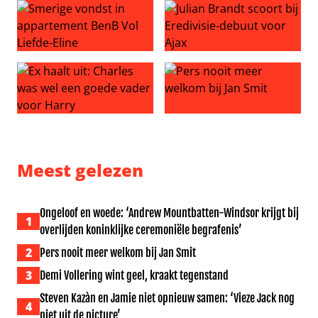
Smerige vondst in appartement BenB Vol Liefde-Eline
Julian Brandt scoort bij Ered
Ex haalt uit: Charles was wel een goede vader voor Harr
Pers nooit meer welkom bij J
Meest gelezen
Ongeloof en woede: ‘Andrew Mountbatten-Windsor krijgt bij
1
overlijden koninklijke ceremoniële begrafenis’
2
Pers nooit meer welkom bij Jan Smit
3
Demi Vollering wint geel, kraakt tegenstand
Steven Kazàn en Jamie niet opnieuw samen: ‘Vieze Jack nog
4
niet uit de picture’