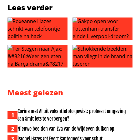
Lees verder
Roxeanne Hazes schrikt van telefoontje politie na hack
Gakpo open voor Tottenham-
Ter Stegen naar Ajax: ‘Weer genieten na Barça-drama’
Schokkende beelden: man vli
Meest gelezen
Corine met AI uit vakantiefoto gewist: probeert omgeving
1
Jan Smit iets te verbergen?
2
Nieuwe beelden van Eva van de Wijdeven duiken op
3
Rachel Hazes zet Evert Santegoeds voor schut