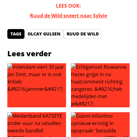
LEES OOK:
Ruud de Wild sneert naar Sylvie
TAGS
OLCAY GULSEN
RUUD DE WILD
Lees verder
Volendam viert 30 jaar Jan Smit, maar er is ook kritiek: ‘
Echtgenoot Roxeanne Hazes g