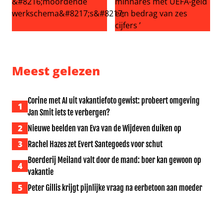
Meidenband KATSEYE onder vuur na uitvallen tweede ba
Gianni Infantino opnieuw ern
Meest gelezen
Corine met AI uit vakantiefoto gewist: probeert omgeving
1
Jan Smit iets te verbergen?
2
Nieuwe beelden van Eva van de Wijdeven duiken op
3
Rachel Hazes zet Evert Santegoeds voor schut
Boerderij Meiland valt door de mand: boer kan gewoon op
4
vakantie
5
Peter Gillis krijgt pijnlijke vraag na eerbetoon aan moeder