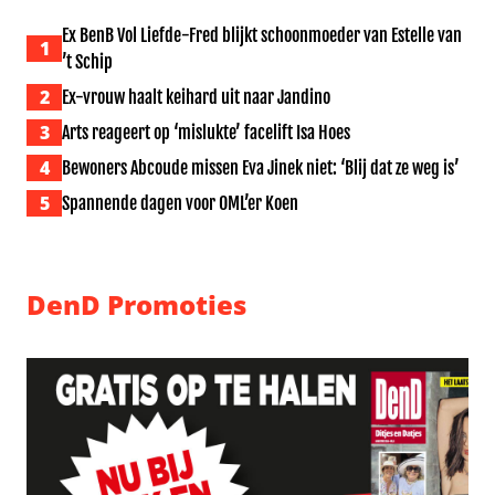
Ex BenB Vol Liefde-Fred blijkt schoonmoeder van Estelle van
1
’t Schip
2
Ex-vrouw haalt keihard uit naar Jandino
3
Arts reageert op ‘mislukte’ facelift Isa Hoes
4
Bewoners Abcoude missen Eva Jinek niet: ‘Blij dat ze weg is’
5
Spannende dagen voor OML’er Koen
DenD Promoties