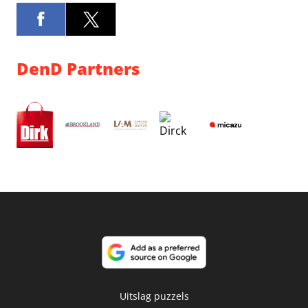
DenD Partners
Uitslag puzzels