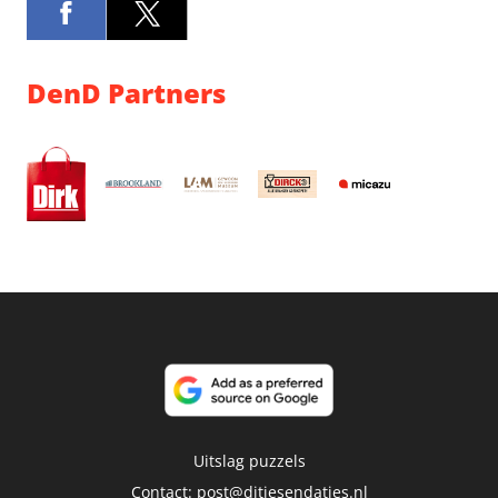
DenD Partners
Uitslag puzzels
Contact:
post@ditjesendatjes.nl