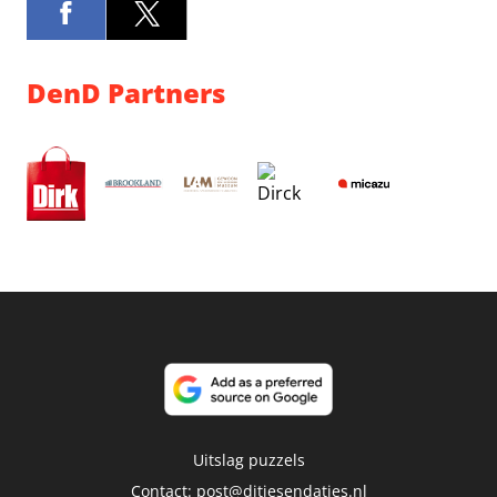
DenD Partners
Uitslag puzzels
Contact:
post@ditjesendatjes.nl