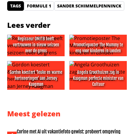
TAGS
FORMULE 1
SANDER SCHIMMELPENNINCK
Lees verder
Regisseur OMITB heeft
vertrouwen in nieuw seizoen
Promotieposter The Mummy te
over de grens
eng voor kinderen in Londen
Regisseur OMITB heeft vertrouwen in nieuw seizoen ove
Promotieposter The Mummy t
Gordon koestert ‘leuke en warme
Angela Groothuizen zag in
herinneringen’ aan Jerney
Kaagman perfecte minister van
Kaagman
Cultuur
Gordon koestert ‘leuke en warme herinneringen’ aan J
Angela Groothuizen zag in K
Meest gelezen
Corine met AI uit vakantiefoto gewist: probeert omgeving