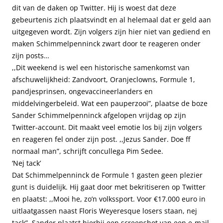
dit van de daken op Twitter. Hij is woest dat deze
gebeurtenis zich plaatsvindt en al helemaal dat er geld aan
uitgegeven wordt. Zijn volgers zijn hier niet van gediend en
maken Schimmelpenninck zwart door te reageren onder
zijn posts…
,,Dit weekend is wel een historische samenkomst van
afschuwelijkheid: Zandvoort, Oranjeclowns, Formule 1,
pandjesprinsen, ongevaccineerlanders en
middelvingerbeleid. Wat een pauperzooi”, plaatse de boze
Sander Schimmelpenninck afgelopen vrijdag op zijn
Twitter-account. Dit maakt veel emotie los bij zijn volgers
en reageren fel onder zijn post. ,,Jezus Sander. Doe ff
normaal man”, schrijft concullega Pim Sedee.
‘Nej tack’
Dat Schimmelpenninck de Formule 1 gasten geen plezier
gunt is duidelijk. Hij gaat door met bekritiseren op Twitter
en plaatst: ,,Mooi he, zo’n volkssport. Voor €17.000 euro in
uitlaatgassen naast Floris Weyeresque losers staan, nej
tack”. Sander plaatst hierbij een screenshot van een e-mail