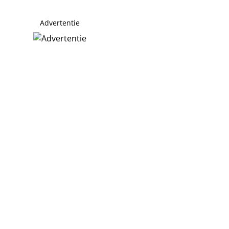
Advertentie
ent Kaagman
chijnt eind 2027 of begin 2028