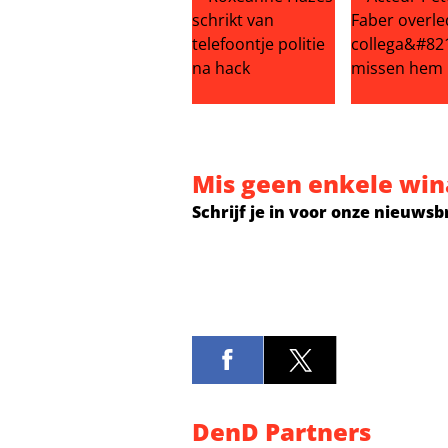
Roxeanne Hazes schrikt van telefo
Acteur Peter
Mis geen enkele win
Schrijf je in voor onze nieuwsb
DenD Partners