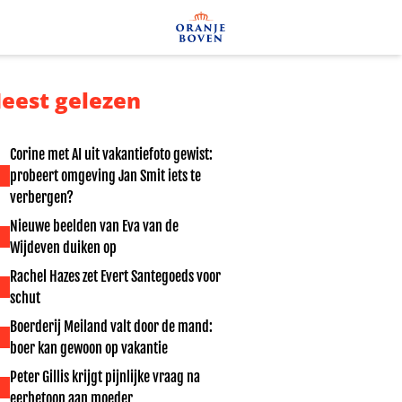
eest gelezen
Corine met AI uit vakantiefoto gewist:
probeert omgeving Jan Smit iets te
verbergen?
Nieuwe beelden van Eva van de
Wijdeven duiken op
Rachel Hazes zet Evert Santegoeds voor
schut
Boerderij Meiland valt door de mand:
boer kan gewoon op vakantie
Peter Gillis krijgt pijnlijke vraag na
eerbetoon aan moeder