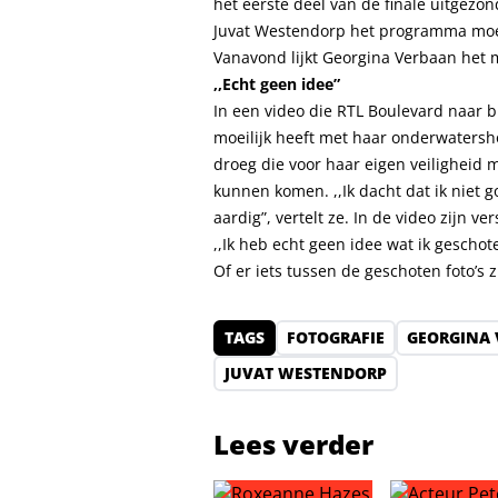
het eerste deel van de finale uitgezo
Juvat Westendorp het programma moe
Vanavond lijkt Georgina Verbaan het m
,,Echt geen idee”
In een video die
RTL Boulevard
naar bu
moeilijk heeft met haar onderwatersh
droeg die voor haar eigen veiligheid 
kunnen komen. ,,Ik dacht dat ik niet 
aardig”, vertelt ze. In de video zijn ver
,,Ik heb echt geen idee wat ik geschote
Of er iets tussen de geschoten foto’s z
TAGS
FOTOGRAFIE
GEORGINA
JUVAT WESTENDORP
Lees verder