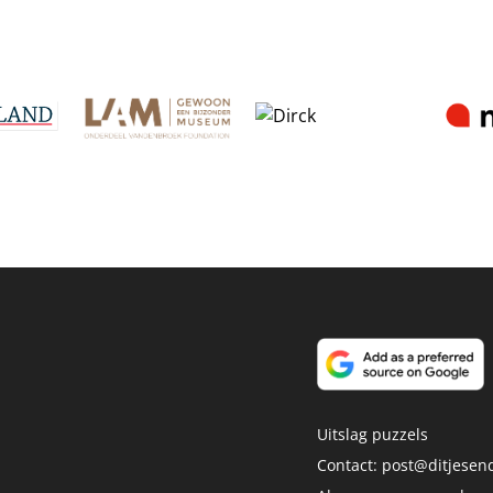
Uitslag puzzels
Contact:
post@ditjesend