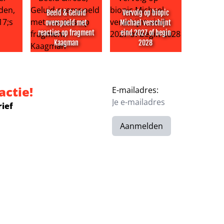
Beeld & Geluid
Vervolg op biopic
overspoeld met
Michael verschijnt
reacties op fragment
eind 2027 of begin
Kaagman
2028
ontje politie na hack
 Faber overleden, collega’s missen hem
Beeld & Geluid overspoeld met reacties op fragm
Vervolg op biopic Michael vers
actie!
E-mailadres:
rief
Aanmelden