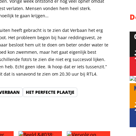
nden. Vorige week ontstond er nog veel ophef omdat
st verlaten. Mensen vonden hem heel sterk.
D
oeilijk te gaan krijgen…
iten heeft gebracht is te zien dat Verbaan het erg
oot. Het probleem begon bij haar reddingsvest, ze
maar besloot hem uit te doen om beter onder water te
goed kon zwemmen, maar het gaat eigenlijk best
schillende foto’s te zien die niet erg succesvol lijken.
n heb. Echt geen idee. Ik hoop dat er iets tussenzit.”
it dat is vanavond te zien om 20.30 uur bij RTL4.
 VERBAAN
HET PERFECTE PLAATJE