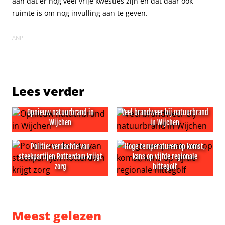
aan dat er nog veel vrije kwesties zijn en dat daar ook
ruimte is om nog invulling aan te geven.
ANP
Lees verder
Opnieuw natuurbrand in
Veel brandweer bij natuurbrand
Wijchen
in Wijchen
Opnieuw natuurbrand in Wijchen
Veel brandweer bij natuurbr
Politie: verdachte van
Hoge temperaturen op komst,
steekpartijen Rotterdam krijgt
kans op vijfde regionale
zorg
hittegolf
Politie: verdachte van steekpartijen Rotterdam krijgt zor
Hoge temperaturen op komst, 
Meest gelezen