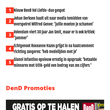
1
Nieuw BenB Vol Liefde-duo gespot
Johan Derksen haalt uit naar media temidden van
2
overspelrel Wilfred Genee: ‘jullie moeten je schamen’
Volendam viert 30 jaar Jan Smit, maar er is ook kritiek:
3
‘jammer’
Echtgenoot Roxeanne Hazes grijpt in na haatcomment
4
richting zangeres: ‘heb medelijden met je’
Gianni Infantino opnieuw ernstig in opspraak: ‘betaalde
5
minnares met UEFA-geld een bedrag van zes cijfers ’
DenD Promoties