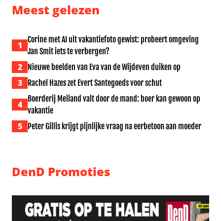
Meest gelezen
Corine met AI uit vakantiefoto gewist: probeert omgeving
1
Jan Smit iets te verbergen?
2
Nieuwe beelden van Eva van de Wijdeven duiken op
3
Rachel Hazes zet Evert Santegoeds voor schut
Boerderij Meiland valt door de mand: boer kan gewoon op
4
vakantie
5
Peter Gillis krijgt pijnlijke vraag na eerbetoon aan moeder
DenD Promoties