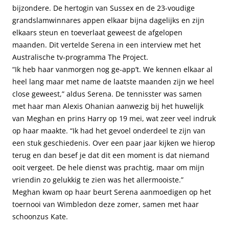
bijzondere. De hertogin van Sussex en de 23-voudige
grandslamwinnares appen elkaar bijna dagelijks en zijn
elkaars steun en toeverlaat geweest de afgelopen
maanden. Dit vertelde Serena in een interview met het
Australische tv-programma The Project.
“Ik heb haar vanmorgen nog ge-app’t. We kennen elkaar al
heel lang maar met name de laatste maanden zijn we heel
close geweest,” aldus Serena. De tennisster was samen
met haar man Alexis Ohanian aanwezig bij het huwelijk
van Meghan en prins Harry op 19 mei, wat zeer veel indruk
op haar maakte. “Ik had het gevoel onderdeel te zijn van
een stuk geschiedenis. Over een paar jaar kijken we hierop
terug en dan besef je dat dit een moment is dat niemand
ooit vergeet. De hele dienst was prachtig, maar om mijn
vriendin zo gelukkig te zien was het allermooiste.”
Meghan kwam op haar beurt Serena aanmoedigen op het
toernooi van Wimbledon deze zomer, samen met haar
schoonzus Kate.