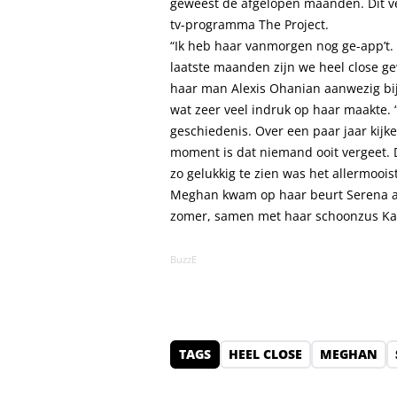
geweest de afgelopen maanden. Dit ve
tv-programma The Project.
“Ik heb haar vanmorgen nog ge-app’t.
laatste maanden zijn we heel close g
haar man Alexis Ohanian aanwezig bij
wat zeer veel indruk op haar maakte. “
geschiedenis. Over een paar jaar kijk
moment is dat niemand ooit vergeet. 
zo gelukkig te zien was het allermooist
Meghan kwam op haar beurt Serena a
zomer, samen met haar schoonzus Ka
BuzzE
TAGS
HEEL CLOSE
MEGHAN