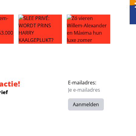
Het Loo
m-Alexander incasseert €63.000
SLEE PRIVÉ: WORDT PRINS HARRY KAALGEPLUKT?
Zó vieren Willem-Alexander e
actie!
E-mailadres:
rief
Aanmelden