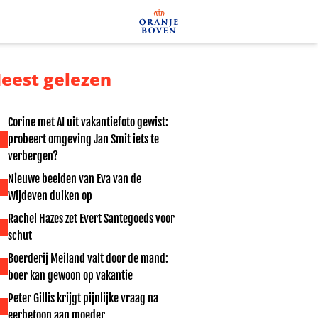
eest gelezen
Corine met AI uit vakantiefoto gewist:
probeert omgeving Jan Smit iets te
verbergen?
Nieuwe beelden van Eva van de
Wijdeven duiken op
Rachel Hazes zet Evert Santegoeds voor
schut
Boerderij Meiland valt door de mand:
boer kan gewoon op vakantie
Peter Gillis krijgt pijnlijke vraag na
eerbetoon aan moeder