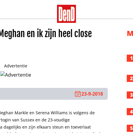
Meghan en ik zijn heel close
M
1
Advertentie
2
23-9-2018
3
4
ghan Markle en Serena Williams is volgens de
rtogin van Sussex en de 23-voudige
dagelijks en zijn elkaars steun en toeverlaat
5