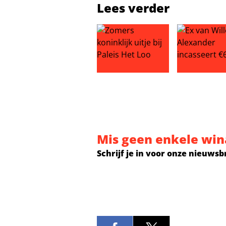
Lees verder
Zomers koninklijk uitje bij Paleis 
Ex van Wille
Mis geen enkele win
Schrijf je in voor onze nieuwsb