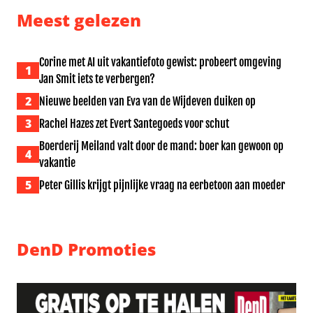
Meest gelezen
Corine met AI uit vakantiefoto gewist: probeert omgeving
1
Jan Smit iets te verbergen?
2
Nieuwe beelden van Eva van de Wijdeven duiken op
3
Rachel Hazes zet Evert Santegoeds voor schut
Boerderij Meiland valt door de mand: boer kan gewoon op
4
vakantie
5
Peter Gillis krijgt pijnlijke vraag na eerbetoon aan moeder
DenD Promoties